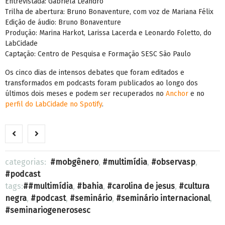
Entrevistada: Gabriela Leandro
Trilha de abertura: Bruno Bonaventure, com voz de Mariana Félix
Edição de áudio: Bruno Bonaventure
Produção: Marina Harkot, Larissa Lacerda e Leonardo Foletto, do
LabCidade
Captação: Centro de Pesquisa e Formação SESC São Paulo
Os cinco dias de intensos debates que foram editados e
transformados em podcasts foram publicados ao longo dos
últimos dois meses e podem ser recuperados no
Anchor
e no
perfil do LabCidade no Spotify
.
categorias:
mobgênero
,
multimídia
,
observasp
,
podcast
tags:
#multimídia
,
bahia
,
carolina de jesus
,
cultura
negra
,
podcast
,
seminário
,
seminário internacional
,
seminariogenerosesc