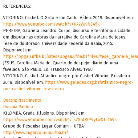
REFERÊNCIAS:
VITORINO, Castiel. O Grito é um Canto. Vídeo. 2019. Disponível em:
https://www.youtube.com/watch?v=K72WjvN345k
PEREIRA, Gabriela Leandro. Corpo, discurso e território: a cidade
em disputa nas dobras da narrativa de Carolina Maria de Jesus.
Tese de doutorado, Universidade Federal da Bahia, 2015.
Disponível em:
https://ppgau.ufba.br/sites/ppgau.ufba.br/files/tese_gabriela_le
JESUS, Carolina Maria de, Quarto de despejo: diário de uma
favelada. São Paulo: Ed. Francisco Alves. 1960.
VITORINO, Castiel. Atlântico negro por Castiel Vitorino Brasileiro.
2018. Disponível em:
https://www.geledes.org.br/atlantico-negro-
por-castiel-vitorino-brasileiro/
Beatriz Nascimento
Rosana Paulino
KILOMBA, Grada. Illusions. Disponível em:
https://www.youtube.com/watch?v=s7ShOSP9yLw&t=169s
Grupo de Pesquisa Lugar Comum – UFBA:
http://www.lugarcomum.ufba.br/