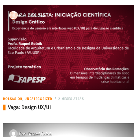
Por
LabCidade
BOLSAS OR
,
UNCATEGORIZED
2 MESES ATRÁS
Vaga: Design UX/UI
Por
Raquel Rolnik