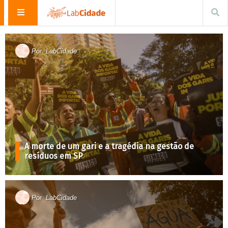
Por
LabCidade
A morte de um gari e a tragédia na gestão de
resíduos em SP
Por
LabCidade