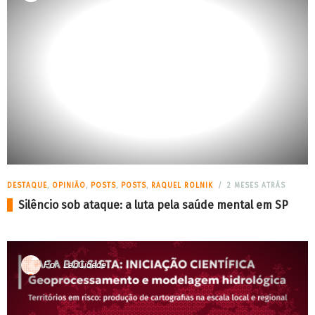
DESTAQUE
,
OPINIÃO
,
POSTS
,
POSTS
,
RAQUEL ROLNIK
2 MESES ATRÁS
Silêncio sob ataque: a luta pela saúde mental em SP
Por
LabCidade