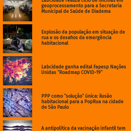
Rolnik #49: Aumento da tarifa de
ônibus NÃO!
SOBRE O LABCIDADE
O LabCidade – Laboratório Espaço Público e Direito à Cidade, da
Faculdade de Arquitetura e Urbanismo da Universidade de São
Paulo é coordenado pelas pesquisadoras Carolina Heldt
D’Almeida, Isadora Guerreiro, Paula Freire Santoro e Raquel
Rolnik. O laboratório tem como foco de atuação o
acompanhamento crítico das políticas urbanas e habitacionais,
particularmente em São Paulo e ​em outras regiões
metropolitanas brasileiras, assim como a intervenção direta no
debate público a respeito das mesmas e ações desenvolvidas em