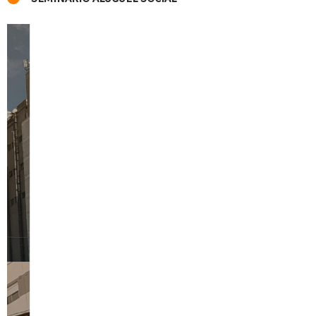
MAPAS
Por
LabCidade
LabCidade seleciona bolsista de Iniciação
Científica FAPESP para o projeto temático
Observatório de Remoções – Análise de Dados