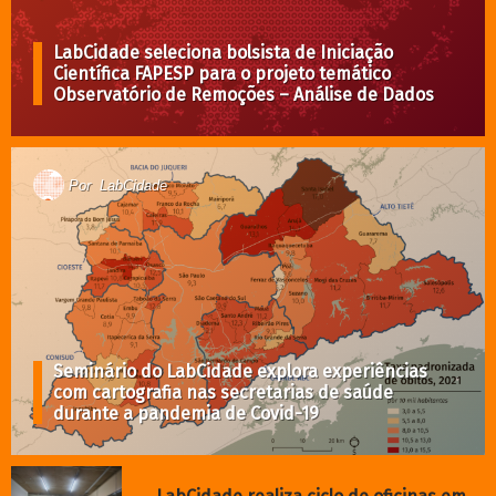
de suas mortes por COVID-19 parece
ter sido uma escolha.
PODCAST
Por
LabCidade
A Cidade é Nossa com Raquel