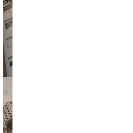
Por
LabCidade
Seminário do LabCidade explora experiências
com cartografia nas secretarias de saúde
durante a pandemia de Covid-19
LabCidade realiza ciclo de oficinas em
geoprocessamento para a Secretaria
Municipal de Saúde de Diadema
Explosão da população em situação de