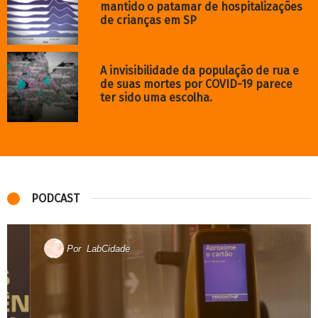
r​e​de com parceiros, tanto com grupos de pesquisa ​de outras
universidades do país, como com ONGs, coletivos, escritórios
modelo e de assistência técnica​, entre outros​.
O conteúdo desta página pode ser reproduzido e modificado,
desde que seja mantida a autoria e o conteúdo seja disponibilizado
sob os termos da licença
Creative Commons Atribuição 4.0
.
Internacional
Este obra está licenciado em
Creative Commons Atribuição 4.0
.
Internacional
ARQUIVOS
Arquivos
Sobre
Observatório de Remoções
Habitação em aluguel
Biblioteca
Português
Contato