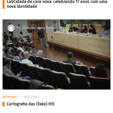
LabCidade de cara nova: celebrando 17 anos com uma
nova identidade
Por
Donizete Vieira Barbosa Jr.
DESTAQUE
1 MÊS ATRÁS
Cartografia das (fake) HIS