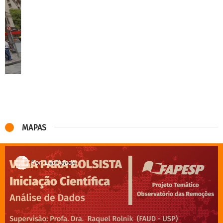
rua e os desafios da emergência
habitacional
Labcidade ganha edital Fapesp Nações
Unidas “Roadmap COVID-19”
PPP como “solução” única: ilusão
habitacional para a PopRua na cidade
de São Paulo
A antipolítica da vacinação infantil tem
mantido o patamar de hospitalizações
de crianças em SP
A invisibilidade da população de rua e