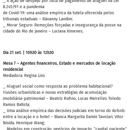
_ A ação de despejo por falta de pagamento de aluguel na Lei
8.245/91 e a pandemia
de Covid-19: uma análise empírica da tutela oferecida pelos
tribunais estaduais – Rávanny Landim;
_ Morar Seguro: Remoções forçadas e insegurança da posse na
cidade do Rio de Janeiro – Luciana Ximenes;
Dia 21 set. | 10h30 às 12h30
Mesa 7 – Agentes financeiros, Estado e mercados de locação
residencial
Mediadora: Regina Lins
_ Aluguel social como resposta ao problema habitacional?
Ilusões urbanísticas e novas estratégias de acumulação
imobiliária-patrimonial – Beatriz Rufino, Lucas Meirelles Toledo
Ramos Batista;
_ Uma análise empírica das decisões judiciais em torno do Airbnb:
entre a locação e o hotel – Bianca Margarita Damin Tavolari, Vitor
Nisida, Henrique Wang;
_ Modelos em construção: negócios de impacto, “capital paciente”