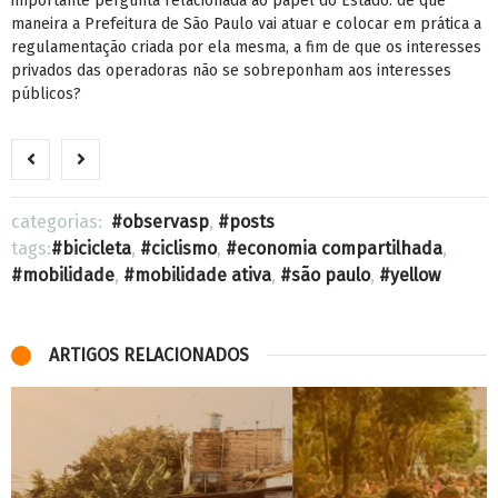
importante pergunta relacionada ao papel do Estado: de que
maneira a Prefeitura de São Paulo vai atuar e colocar em prática a
regulamentação criada por ela mesma, a fim de que os interesses
privados das operadoras não se sobreponham aos interesses
públicos?
categorias:
observasp
,
posts
tags:
bicicleta
,
ciclismo
,
economia compartilhada
,
mobilidade
,
mobilidade ativa
,
são paulo
,
yellow
ARTIGOS RELACIONADOS