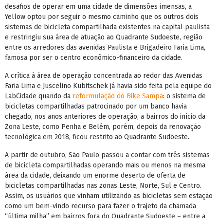
desafios de operar em uma cidade de dimensões imensas, a
Yellow optou por seguir o mesmo caminho que os outros dois
sistemas de bicicleta compartilhada existentes na capital paulista
e restringiu sua área de atuação ao Quadrante Sudoeste, região
entre os arredores das avenidas Paulista e Brigadeiro Faria Lima,
famosa por ser o centro econômico-financeiro da cidade.
A crítica à área de operação concentrada ao redor das Avenidas
Faria Lima e Juscelino Kubitschek já havia sido feita pela equipe do
LabCidade quando da
reformulação do Bike Sampa
: o sistema de
bicicletas compartilhadas patrocinado por um banco havia
chegado, nos anos anteriores de operação, a bairros do início da
Zona Leste, como Penha e Belém, porém, depois da renovação
tecnológica em 2018, ficou restrito ao Quadrante Sudoeste.
A partir de outubro, São Paulo passou a contar com três sistemas
de bicicleta compartilhadas operando mais ou menos na mesma
área da cidade, deixando um enorme deserto de oferta de
bicicletas compartilhadas nas zonas Leste, Norte, Sul e Centro.
Assim, os usuários que vinham utilizando as bicicletas sem estação
como um bem-vindo recurso para fazer o trajeto da chamada
“última milha” em bairros fora do Quadrante Sudoeste – entre a