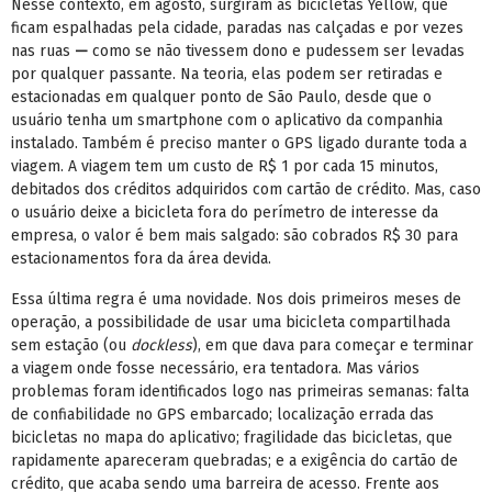
Nesse contexto, em agosto, surgiram as bicicletas Yellow, que
ficam espalhadas pela cidade, paradas nas calçadas e por vezes
nas ruas
—
como se não tivessem dono e pudessem ser levadas
por qualquer passante. Na teoria, elas podem ser retiradas e
estacionadas em qualquer ponto de São Paulo, desde que o
usuário tenha um smartphone com o aplicativo da companhia
instalado. Também é preciso manter o GPS ligado durante toda a
viagem. A viagem tem um custo de R$ 1 por cada 15 minutos,
debitados dos créditos adquiridos com cartão de crédito. Mas, caso
o usuário deixe a bicicleta fora do perímetro de interesse da
empresa, o valor é bem mais salgado: são cobrados R$ 30 para
estacionamentos fora da área devida.
Essa última regra é uma novidade. Nos dois primeiros meses de
operação, a possibilidade de usar uma bicicleta compartilhada
sem estação (ou
dockless
), em que dava para começar e terminar
a viagem onde fosse necessário, era tentadora. Mas vários
problemas foram identificados logo nas primeiras semanas: falta
de confiabilidade no GPS embarcado; localização errada das
bicicletas no mapa do aplicativo; fragilidade das bicicletas, que
rapidamente apareceram quebradas; e a exigência do cartão de
crédito, que acaba sendo uma barreira de acesso. Frente aos