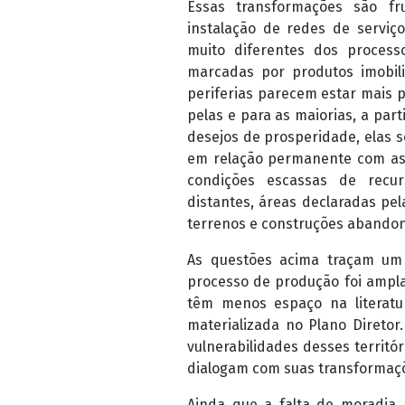
Essas transformações são fr
instalação de redes de serviç
muito diferentes dos process
marcadas por produtos imobili
periferias parecem estar mais p
pelas e para as maiorias, a par
desejos de prosperidade, elas 
em relação permanente com as 
condições escassas de recurs
distantes, áreas declaradas p
terrenos e construções abandon
As questões acima traçam um 
processo de produção foi ampl
têm menos espaço na literatu
materializada no Plano Diretor
vulnerabilidades desses territó
dialogam com suas transformaç
Ainda que a falta de moradia 