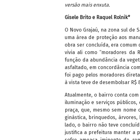
versão mais enxuta.
Gisele Brito e Raquel Rolnik*
O Novo Grajaú, na zona sul de S
uma área de proteção aos manan
obra ser concluída, era comum 
vivia ali como “moradores da R
função da abundância da vegeta
asfaltado, em concordância com 
foi pago pelos moradores diret
à vista teve de desembolsar R$ 8
Atualmente, o bairro conta com 
iluminação e serviços públicos, 
praça, que, mesmo sem nome of
ginástica, brinquedos, árvores
lado, o bairro não teve concluí
justifica a prefeitura manter a
sofre ameaça iminente de rem