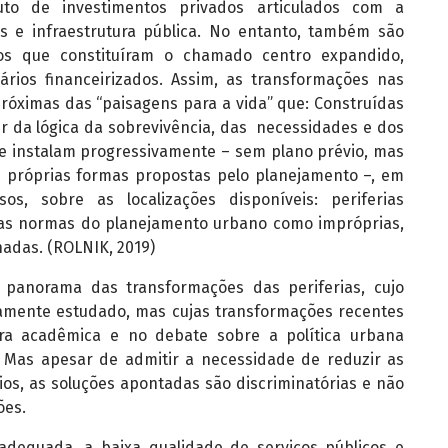
uto de investimentos privados articulados com a
os e infraestrutura pública. No entanto, também são
os que constituíram o chamado centro expandido,
ários financeirizados. Assim, as transformações nas
róximas das “paisagens para a vida” que: Construídas
tir da lógica da sobrevivência, das necessidades e dos
se instalam progressivamente – sem plano prévio, mas
próprias formas propostas pelo planejamento –, em
os, sobre as localizações disponíveis: periferias
elas normas do planejamento urbano como impróprias,
adas. (ROLNIK, 2019)
panorama das transformações das periferias, cujo
amente estudado, mas cujas transformações recentes
ra acadêmica e no debate sobre a política urbana
. Mas apesar de admitir a necessidade de reduzir as
rios, as soluções apontadas são discriminatórias e não
ões.
adequada, a baixa qualidade de serviços públicos e