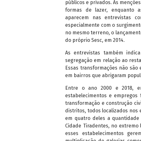
públicos e privados. As menções 
formas de lazer, enquanto a
aparecem nas entrevistas co
especialmente com o surgimento
no mesmo terreno, o lançament
do próprio Sesc, em 2014.
As entrevistas também indic
segregação em relação ao restan
Essas transformações não são e
em bairros que abrigaram popula
Entre o ano 2000 e 2018, e
estabelecimentos e empregos f
transformação e construção ci
distritos, todos localizados no
em quatro deles a quantidade
Cidade Tiradentes, no extremo 
esses estabelecimentos gere
multiplicação de galerias comer