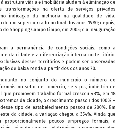
à estrutura viária e imobiliária aludem à eliminação de
s transformações na oferta de serviços privados
mo indicação da melhoria na qualidade de vida,
 de um supermercado no final dos anos 1980; depois,
o do Shopping Campo Limpo, em 2005; e a inauguração
aram a permanência de condições sociais, como a
te da cidade e a diferenciação interna no território.
xclusivas desses territórios e podem ser observadas
ção de baixa renda a partir dos dos anos 70.
nquanto no conjunto do município o número de
ormais no setor de comércio, serviços, indústria de
vil que promovem trabalho formal cresceu 48%, em 18
s extremos da cidade, o crescimento passou dos 100% –
 desse tipo de estabelecimento passou de 200%. Em
leste da cidade, a variação chegou a 354%. Ainda que
m proporcionalmente poucos empregos formais, a
ciais, lojas de serviços eletrônicos e supermercados