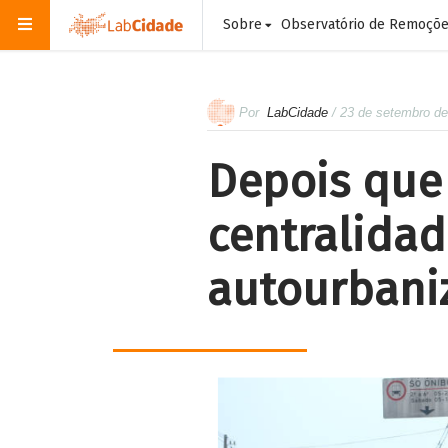
Sobre
Observatório de Remoçõ
Por
LabCidade
/ 23 de setembro d
Depois que 
centralidad
autourbani