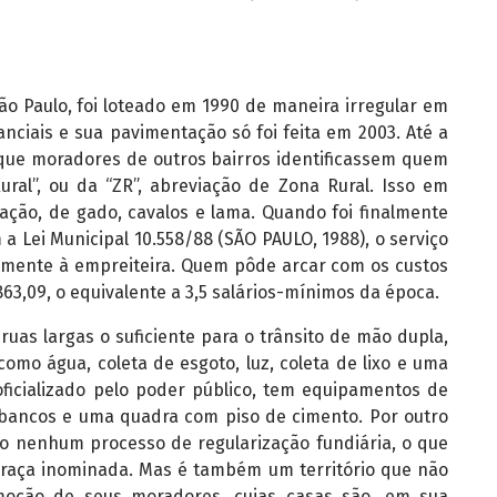
ão Paulo, foi loteado em 1990 de maneira irregular em
ciais e sua pavimentação só foi feita em 2003. Até a
que moradores de outros bairros identificassem quem
ural”, ou da “ZR”, abreviação de Zona Rural. Isso em
ção, de gado, cavalos e lama. Quando foi finalmente
a Lei Municipal 10.558/88 (SÃO PAULO, 1988), o serviço
amente à empreiteira. Quem pôde arcar com os custos
63,09, o equivalente a 3,5 salários-mínimos da época.
ruas largas o suficiente para o trânsito de mão dupla,
como água, coleta de esgoto, luz, coleta de lixo e uma
icializado pelo poder público, tem equipamentos de
, bancos e uma quadra com piso de cimento. Por outro
do nenhum processo de regularização fundiária, o que
 praça inominada. Mas é também um território que não
oção de seus moradores, cujas casas são, em sua