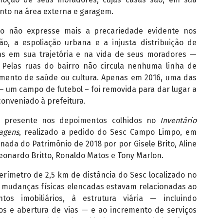
nto na área externa e garagem.
ro não expresse mais a precariedade evidente nos
o, a espoliação urbana e a injusta distribuição de
tas em sua trajetória e na vida de seus moradores —
 Pelas ruas do bairro não circula nenhuma linha de
ento de saúde ou cultura. Apenas em 2016, uma das
 – um campo de futebol – foi removida para dar lugar a
conveniado à prefeitura.
 presente nos depoimentos colhidos no
Inventário
agens
, realizado a pedido do Sesc Campo Limpo, em
nada do Patrimônio de 2018 por por Gisele Brito, Aline
eonardo Britto, Ronaldo Matos e Tony Marlon.
ímetro de 2,5 km de distância do Sesc localizado no
is mudanças físicas elencadas estavam relacionadas ao
os imobiliários, à estrutura viária — incluindo
ios e abertura de vias — e ao incremento de serviços