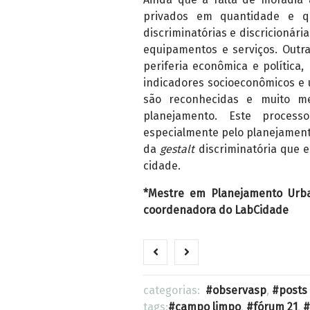
privados em quantidade e qu
discriminatórias e discricionári
equipamentos e serviços. Outr
periferia econômica e política
indicadores socioeconômicos e 
são reconhecidas e muito me
planejamento. Este proces
especialmente pelo planejament
da
gestalt
discriminatória que 
cidade.
*Mestre em Planejamento Urba
coordenadora do LabCidade
categorias:
observasp
,
posts
tags:
campo limpo
,
fórum 21
,