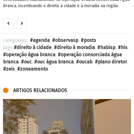
Branca, incentivando o direito à cidade e à moradia na região.
categorias:
agenda
,
observasp
,
posts
tags:
direito à cidade
,
direito à moradia
,
habisp
,
his
,
operação água branca
,
operação consorciada água
branca
,
ouc
,
ouc água branca
,
oucab
,
plano diretor
,
zeis
,
zoneamento
ARTIGOS RELACIONADOS