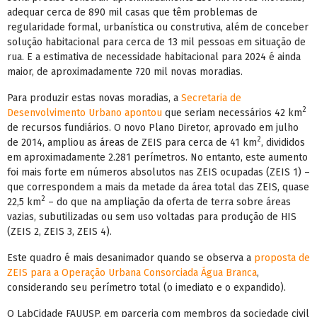
adequar cerca de 890 mil casas que têm problemas de
regularidade formal, urbanística ou construtiva, além de conceber
solução habitacional para cerca de 13 mil pessoas em situação de
rua. E a estimativa de necessidade habitacional para 2024 é ainda
maior, de aproximadamente 720 mil novas moradias.
Para produzir estas novas moradias, a
Secretaria de
2
Desenvolvimento Urbano apontou
que seriam necessários 42 km
de recursos fundiários. O novo Plano Diretor, aprovado em julho
2
de 2014, ampliou as áreas de ZEIS para cerca de 41 km
, divididos
em aproximadamente 2.281 perímetros. No entanto, este aumento
foi mais forte em números absolutos nas ZEIS ocupadas (ZEIS 1) –
que correspondem a mais da metade da área total das ZEIS, quase
2
22,5 km
– do que na ampliação da oferta de terra sobre áreas
vazias, subutilizadas ou sem uso voltadas para produção de HIS
(ZEIS 2, ZEIS 3, ZEIS 4).
Este quadro é mais desanimador quando se observa a
proposta de
ZEIS para a Operação Urbana Consorciada Água Branca
,
considerando seu perímetro total (o imediato e o expandido).
O LabCidade FAUUSP, em parceria com membros da sociedade civil