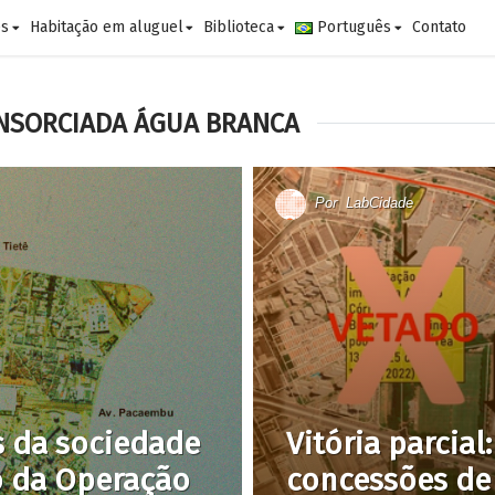
es
Habitação em aluguel
Biblioteca
Português
Contato
NSORCIADA ÁGUA BRANCA
Por
LabCidade
s da sociedade
Vitória parcial
o da Operação
concessões de 