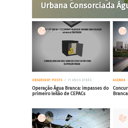
Urbana Consorciada Ág
Por
LabCidade
OBSERVASP
,
POSTS
11 ANOS ATRÁS
AGENDA
Operação Água Branca: impasses do
Concur
primeiro leilão de CEPACs
Branca
Por
LabCidade