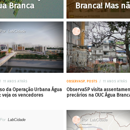
ua Branca
Branca! Mas n
Por
LabCidade
Por
LabCidade
11 ANOS ATRÁS
OBSERVASP
,
POSTS
11 ANOS ATRÁS
so da Operação Urbana Água
ObservaSP visita assentamen
: veja os vencedores
precários na OUC Água Branc
Por
LabCidade
Por
LabCidade