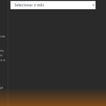
Arquivos
à
tras
os,
es
lo e
ça