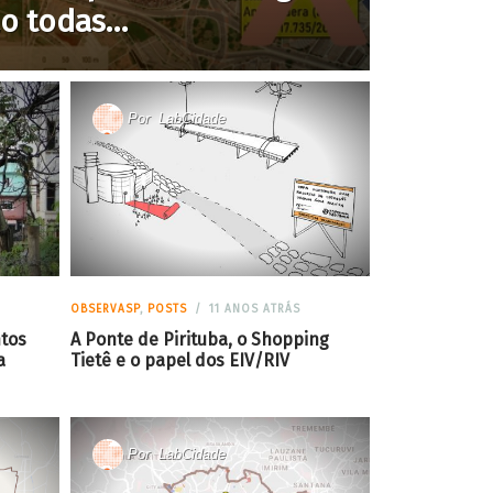
ão todas…
Por
LabCidade
OBSERVASP
,
POSTS
11 ANOS ATRÁS
tos
A Ponte de Pirituba, o Shopping
a
Tietê e o papel dos EIV/RIV
Por
LabCidade