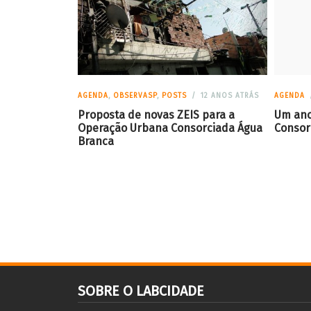
AGENDA
,
OBSERVASP
,
POSTS
12 ANOS ATRÁS
AGENDA
Proposta de novas ZEIS para a
Um ano
Operação Urbana Consorciada Água
Consor
Branca
SOBRE O LABCIDADE