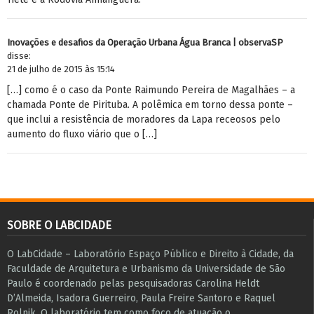
Inovações e desafios da Operação Urbana Água Branca | observaSP
disse:
21 de julho de 2015 às 15:14
[…] como é o caso da Ponte Raimundo Pereira de Magalhães – a
chamada Ponte de Pirituba. A polêmica em torno dessa ponte –
que inclui a resistência de moradores da Lapa receosos pelo
aumento do fluxo viário que o […]
SOBRE O LABCIDADE
O LabCidade – Laboratório Espaço Público e Direito à Cidade, da
Faculdade de Arquitetura e Urbanismo da Universidade de São
Paulo é coordenado pelas pesquisadoras Carolina Heldt
D’Almeida, Isadora Guerreiro, Paula Freire Santoro e Raquel
Rolnik. O laboratório tem como foco de atuação o