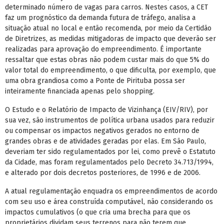
determinado número de vagas para carros. Nestes casos, a CET
faz um prognóstico da demanda futura de tráfego, analisa a
situação atual no local e então recomenda, por meio da Certidão
de Diretrizes, as medidas mitigadoras de impacto que deverão ser
realizadas para aprovação do empreendimento. É importante
ressaltar que estas obras não podem custar mais do que 5% do
valor total do empreendimento, o que dificulta, por exemplo, que
uma obra grandiosa como a Ponte de Pirituba possa ser
inteiramente financiada apenas pelo shopping.
O Estudo e o Relatório de Impacto de Vizinhança (EIV/RIV), por
sua vez, são instrumentos de política urbana usados para reduzir
ou compensar os impactos negativos gerados no entorno de
grandes obras e de atividades geradas por elas. Em São Paulo,
deveriam ter sido regulamentados por lei, como prevê o Estatuto
da Cidade, mas foram regulamentados pelo Decreto 34.713/1994,
e alterado por dois decretos posteriores, de 1996 e de 2006.
A atual regulamentação enquadra os empreendimentos de acordo
com seu uso e área construída computável, não considerando os
impactos cumulativos (o que cria uma brecha para que os
proprietários dividam seus terrenos para não terem que