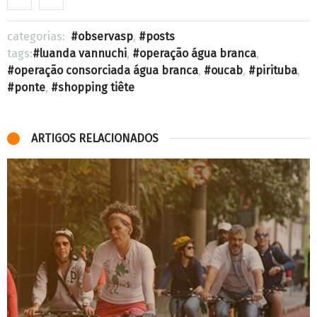
categorias:
observasp
,
posts
tags:
luanda vannuchi
,
operação água branca
,
operação consorciada água branca
,
oucab
,
pirituba
,
ponte
,
shopping tiête
ARTIGOS RELACIONADOS