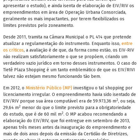
apresentar o estudo), e ainda isenta de elaboração de EIV/RIV os
empreendimentos em área de Operação Urbana Consorciada,
geralmente os mais impactantes, por terem flexibilizados os
limites previstos pelo zoneamento.
Desde 2011, tramita na Câmara Municipal o PL 414 que pretende
atualizar a regulamentação do instrumento. Enquanto isso,
entre
os críticos
, a avaliação é de que, da forma como estão, os EIV-RIV
não realizam satisfatoriamente o que se propõem, criando um
verdadeiro vazio jurídico em torno desses instrumentos. O caso do
Tietê Plaza Shopping é um tanto emblemático de que os EIV/RIVI
talvez não estejam mesmo funcionando tão bem.
Em 2012, o
Ministério Público (MP)
investigou o tal shopping por
licenciamento irregular. O empreendimento havia sido isentado de
2
EIV/RIV porque sua área computável era de 59.973,36 m
, ou seja,
2
29,64 m
menor do que o limite previsto para a obrigatoriedade
2
do estudo, que é de 60 mil m
. O MP acabou recomendando a
elaboração do EIV/RIV, que foi entregue em setembro de 2013,
apenas três meses antes da inauguração do empreendimento e
mais de dois anos depois da emissão da Certidão de Diretrizes,