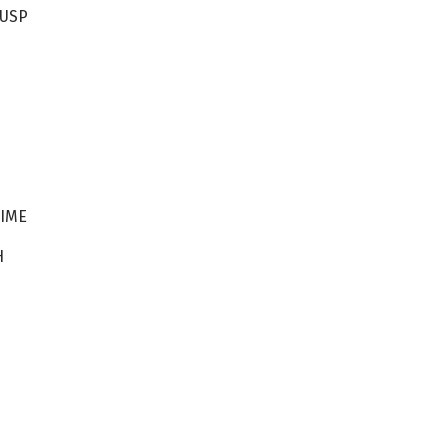
-USP
P
 IME
H