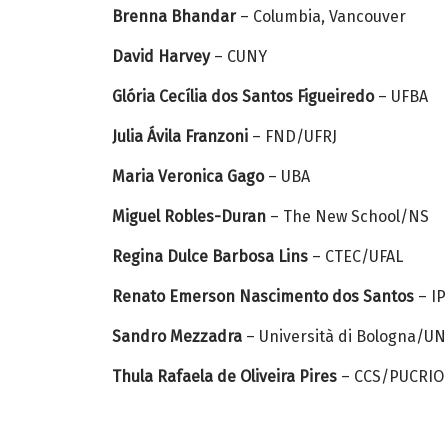
Brenna Bhandar
– Columbia, Vancouver
David Harvey
– CUNY
Glória Cecília dos Santos Figueiredo
– UFBA
Julia Ávila Franzoni
– FND/UFRJ
Maria Veronica Gago
– UBA
Miguel Robles-Duran
– The New School/NS
Regina Dulce Barbosa Lins
– CTEC/UFAL
Renato Emerson Nascimento dos Santos
– I
Sandro Mezzadra
– Università di Bologna/U
Thula Rafaela de Oliveira Pires
– CCS/PUCRIO