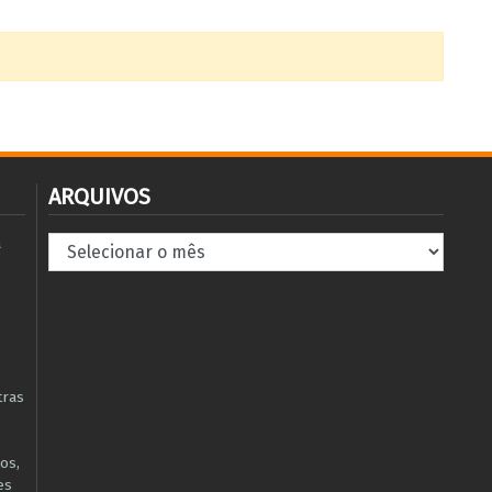
ARQUIVOS
Arquivos
à
tras
os,
es