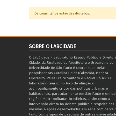
Os comentários estão desabilitados.
SOBRE O LABCIDADE
O LabCidade – Laboratório Espaço Público e Direito 
Cidade, da Faculdade de Arquitetura e Urbanismo da
Universidade de São Paulo é coordenado pelas
pesquisadoras Carolina Heldt D’Almeida, Isadora
Guerreiro, Paula Freire Santoro e Raquel Rolnik. O
laboratório tem como foco de atuação o
acompanhamento crítico das políticas urbanas e
habitacionais, particularmente em São Paulo e ​em ou
regiões metropolitanas brasileiras, assim como a
intervenção direta no debate público a respeito das
mesmas e ações desenvolvidas em r​e​de com parceir
tanto com grupos de pesquisa ​de outras universidad