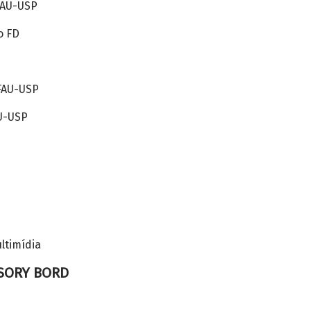
FAU-USP
o FD
FAU-USP
U-USP
ltimídia
ISORY BORD