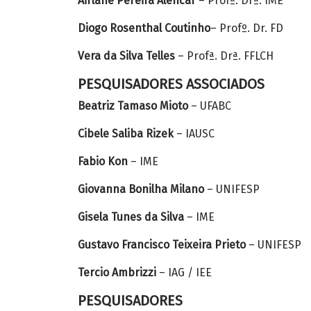
Airlane Pereira Alencar
– Profª. Drª. IME
Diogo Rosenthal Coutinho
– Profº. Dr. FD
Vera da Silva Telles
– Profª. Drª. FFLCH
PESQUISADORES ASSOCIADOS
Beatriz Tamaso Mioto
– UFABC
Cibele Saliba Rizek
– IAUSC
Fabio Kon
– IME
Giovanna Bonilha Milano
– UNIFESP
Gisela Tunes da Silva
– IME
Gustavo Francisco Teixeira Prieto
– UNIFESP
Tercio Ambrizzi
– IAG / IEE
PESQUISADORES