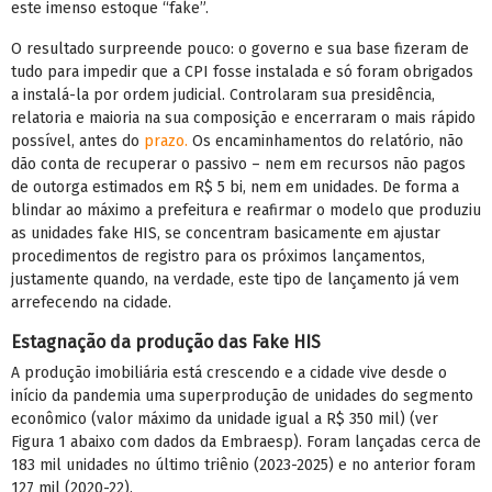
este imenso estoque “fake”.
O resultado surpreende pouco: o governo e sua base fizeram de
tudo para impedir que a CPI fosse instalada e só foram obrigados
a instalá-la por ordem judicial. Controlaram sua presidência,
relatoria e maioria na sua composição e encerraram o mais rápido
possível, antes do
prazo.
Os encaminhamentos do relatório, não
dão conta de recuperar o passivo – nem em recursos não pagos
de outorga estimados em R$ 5 bi, nem em unidades. De forma a
blindar ao máximo a prefeitura e reafirmar o modelo que produziu
as unidades fake HIS, se concentram basicamente em ajustar
procedimentos de registro para os próximos lançamentos,
justamente quando, na verdade, este tipo de lançamento já vem
arrefecendo na cidade.
Estagnação da produção das Fake HIS
A produção imobiliária está crescendo e a cidade vive desde o
início da pandemia uma superprodução de unidades do segmento
econômico (valor máximo da unidade igual a R$ 350 mil) (ver
Figura 1 abaixo com dados da Embraesp). Foram lançadas cerca de
183 mil unidades no último triênio (2023-2025) e no anterior foram
127 mil (2020-22).