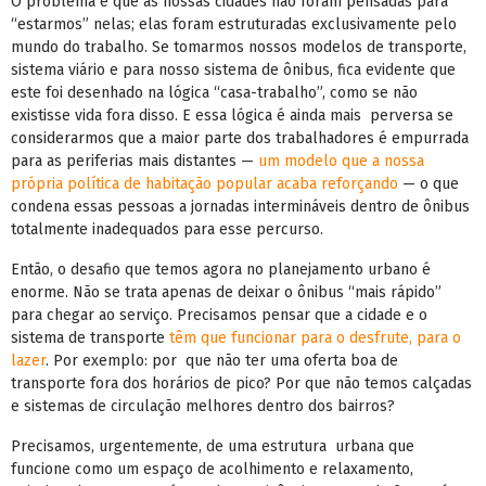
O problema é que as nossas cidades não foram pensadas para
“estarmos” nelas; elas foram estruturadas exclusivamente pelo
mundo do trabalho. Se tomarmos nossos modelos de transporte,
sistema viário e para nosso sistema de ônibus, fica evidente que
este foi desenhado na lógica “casa-trabalho”, como se não
existisse vida fora disso. E essa lógica é ainda mais perversa se
considerarmos que a maior parte dos trabalhadores é empurrada
para as periferias mais distantes —
um modelo que a nossa
própria política de habitação popular acaba reforçando
— o que
condena essas pessoas a jornadas intermináveis dentro de ônibus
totalmente inadequados para esse percurso.
Então, o desafio que temos agora no planejamento urbano é
enorme. Não se trata apenas de deixar o ônibus “mais rápido”
para chegar ao serviço. Precisamos pensar que a cidade e o
sistema de transporte
têm que funcionar para o desfrute, para o
lazer
. Por exemplo: por que não ter uma oferta boa de
transporte fora dos horários de pico? Por que não temos calçadas
e sistemas de circulação melhores dentro dos bairros?
Precisamos, urgentemente, de uma estrutura urbana que
funcione como um espaço de acolhimento e relaxamento,