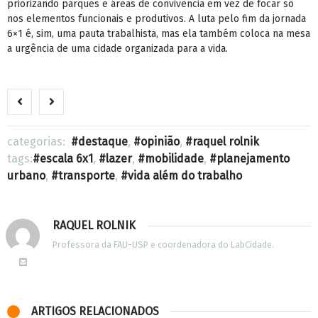
priorizando parques e áreas de convivência em vez de focar só
nos elementos funcionais e produtivos. A luta pelo fim da jornada
6×1 é, sim, uma pauta trabalhista, mas ela também coloca na mesa
a urgência de uma cidade organizada para a vida.
categorias:
destaque
,
opinião
,
raquel rolnik
tags:
escala 6x1
,
lazer
,
mobilidade
,
planejamento
urbano
,
transporte
,
vida além do trabalho
RAQUEL ROLNIK
Professora da FAU-USP e coordenadora do LabCidade.
ARTIGOS RELACIONADOS