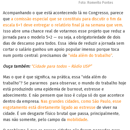
Foto: Romerito Pontes
Acompanhando o que está acontecendo lá no Congresso, parece
que
a comissão especial que se constituiu para discutir o fim da
escala 6×1 deve entregar o relatório final já na semana que vem
.
Isso abre uma chance real de votarmos esse projeto que reduz a
jornada para o modelo 5×2 — ou seja, a obrigatoriedade de dois
dias de descanso para todos. Essa ideia de reduzir a jornada sem
cortar o salário ganhou um apoio popular imenso porque toca
num ponto central: precisamos de
“vida além do trabalho”
.
Ouça também:
“Cidade para todos – Rádio USP”
Mas o que é que significa, na prática, essa “vida além do
trabalho”? Se pararmos para observar, o mundo do trabalho hoje
está produzindo uma epidemia de burnout, estresse e
adoecimento. E não pensem que isso é culpa só do que acontece
dentro da empresa.
Nas grandes cidades, como São Paulo, esse
esgotamento está diretamente ligado ao estresse
de viver na
cidade. É um desgaste físico brutal que passa, principalmente,
mas não somente, pelo campo da
mobilidade
.