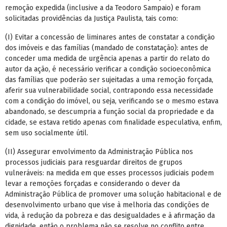
remoção expedida (inclusive a da Teodoro Sampaio) e foram
solicitadas providências da Justiça Paulista, tais como:
(I) Evitar a concessão de liminares antes de constatar a condição
dos imóveis e das famílias (mandado de constatação): antes de
conceder uma medida de urgência apenas a partir do relato do
autor da ação, é necessário verificar a condição socioeconômica
das famílias que poderão ser sujeitadas a uma remoção forçada,
aferir sua vulnerabilidade social, contrapondo essa necessidade
com a condição do imóvel, ou seja, verificando se o mesmo estava
abandonado, se descumpria a função social da propriedade e da
cidade, se estava retido apenas com finalidade especulativa, enfim,
sem uso socialmente útil.
(II) Assegurar envolvimento da Administração Pública nos
processos judiciais para resguardar direitos de grupos
vulneráveis: na medida em que esses processos judiciais podem
levar a remoções forçadas e considerando o dever da
Administração Pública de promover uma solução habitacional e de
desenvolvimento urbano que vise à melhoria das condições de
vida, à redução da pobreza e das desigualdades e à afirmação da
dignidade, então o problema não se resolve no conflito entre