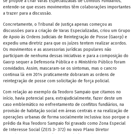
se propõe a criar Varas Especializadas de Conflitos Fundiários,
entende-se que esses movimentos têm colaborações importantes
a trazer para a discussão.
Concretamente, o Tribunal de Justiça apenas começou as
discussões para a criação de Varas Especializadas, criou um Grupo
de Apoio às Ordens Judiciais de Reintegração de Posse (Gaorp) e
expediu uma diretriz para que os juízes tentem realizar acordos.
Os movimentos e as assessorias jurídicas populares não
participam de nenhuma dessas iniciativas e para a composição do
Gaorp sequer a Defensoria Pública e o Ministério Público foram
convidados. Assim, mascaram-se os sintomas, mas o cancro
continua lá: em 2014 praticamente dobraram as ordens de
reintegração de posse com solicitação de força policial.
Com relação ao exemplo da Teodoro Sampaio que citamos no
início, havia potencial para, extrajudicialmente, fazer deste um
caso emblemático no enfrentamento de conflitos fundiários, na
provisão de habitação social em áreas centrais e na realização de
operações urbanas de forma socialmente inclusiva: isso porque o
prédio da Rua Teodoro Sampaio foi gravado como Zona Especial
de Interesse Social (ZEIS 3- 372) no novo Plano Diretor