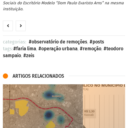
Sociais do Escritório Modelo “Dom Paulo Evaristo Arns” na mesma
instituição.
categorias:
observatório de remoções
,
posts
tags:
faria lima
,
operação urbana
,
remoção
,
teodoro
sampaio
,
zeis
ARTIGOS RELACIONADOS