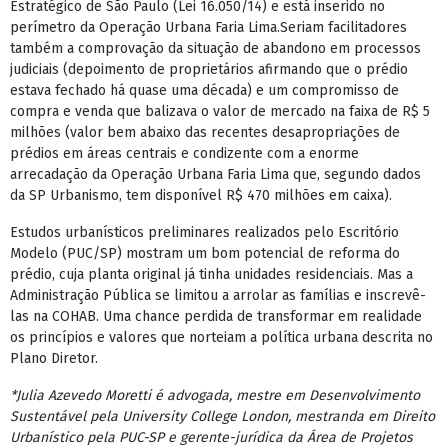
Estratégico de São Paulo (Lei 16.050/14) e está inserido no
perímetro da Operação Urbana Faria Lima.Seriam facilitadores
também a comprovação da situação de abandono em processos
judiciais (depoimento de proprietários afirmando que o prédio
estava fechado há quase uma década) e um compromisso de
compra e venda que balizava o valor de mercado na faixa de R$ 5
milhões (valor bem abaixo das recentes desapropriações de
prédios em áreas centrais e condizente com a enorme
arrecadação da Operação Urbana Faria Lima que, segundo dados
da SP Urbanismo, tem disponível R$ 470 milhões em caixa).
Estudos urbanísticos preliminares realizados pelo Escritório
Modelo (PUC/SP) mostram um bom potencial de reforma do
prédio, cuja planta original já tinha unidades residenciais. Mas a
Administração Pública se limitou a arrolar as famílias e inscrevê-
las na COHAB. Uma chance perdida de transformar em realidade
os princípios e valores que norteiam a política urbana descrita no
Plano Diretor.
*Julia Azevedo Moretti é advogada, mestre em Desenvolvimento
Sustentável pela University College London, mestranda em Direito
Urbanístico pela PUC-SP e gerente-jurídica da Área de Projetos