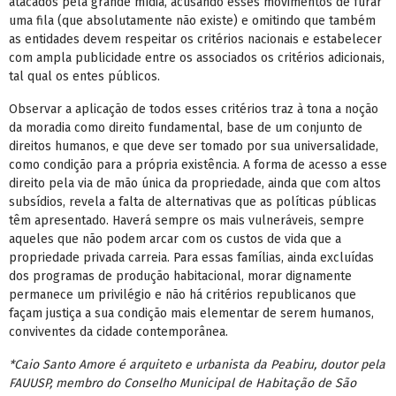
atacados pela grande mídia, acusando esses movimentos de furar
uma fila (que absolutamente não existe) e omitindo que também
as entidades devem respeitar os critérios nacionais e estabelecer
com ampla publicidade entre os associados os critérios adicionais,
tal qual os entes públicos.
Observar a aplicação de todos esses critérios traz à tona a noção
da moradia como direito fundamental, base de um conjunto de
direitos humanos, e que deve ser tomado por sua universalidade,
como condição para a própria existência. A forma de acesso a esse
direito pela via de mão única da propriedade, ainda que com altos
subsídios, revela a falta de alternativas que as políticas públicas
têm apresentado. Haverá sempre os mais vulneráveis, sempre
aqueles que não podem arcar com os custos de vida que a
propriedade privada carreia. Para essas famílias, ainda excluídas
dos programas de produção habitacional, morar dignamente
permanece um privilégio e não há critérios republicanos que
façam justiça a sua condição mais elementar de serem humanos,
conviventes da cidade contemporânea.
*Caio Santo Amore é arquiteto e urbanista da Peabiru, doutor pela
FAUUSP, membro do Conselho Municipal de Habitação de São