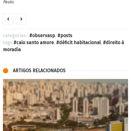
Paulo.
categorias:
observasp
,
posts
tags:
caio santo amore
,
déficit habitacional
,
direito à
moradia
ARTIGOS RELACIONADOS