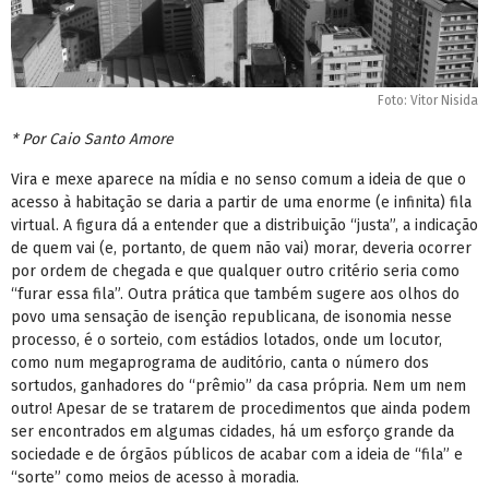
Foto: Vitor Nisida
* Por Caio Santo Amore
Vira e mexe aparece na mídia e no senso comum a ideia de que o
acesso à habitação se daria a partir de uma enorme (e infinita) fila
virtual. A figura dá a entender que a distribuição “justa”, a indicação
de quem vai (e, portanto, de quem não vai) morar, deveria ocorrer
por ordem de chegada e que qualquer outro critério seria como
“furar essa fila”. Outra prática que também sugere aos olhos do
povo uma sensação de isenção republicana, de isonomia nesse
processo, é o sorteio, com estádios lotados, onde um locutor,
como num megaprograma de auditório, canta o número dos
sortudos, ganhadores do “prêmio” da casa própria. Nem um nem
outro! Apesar de se tratarem de procedimentos que ainda podem
ser encontrados em algumas cidades, há um esforço grande da
sociedade e de órgãos públicos de acabar com a ideia de “fila” e
“sorte” como meios de acesso à moradia.