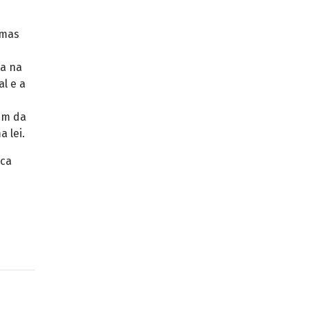
emas
ta na
al e a
ém da
 lei.
ica