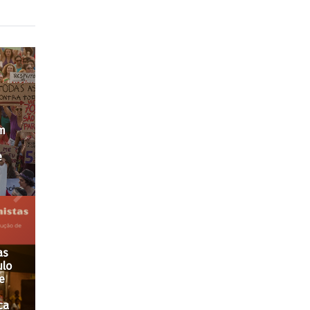
P:
P
a
ue
e