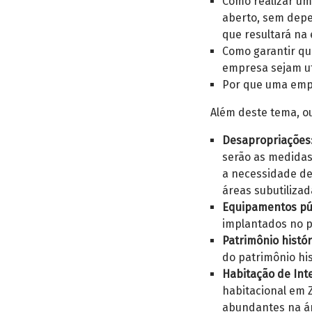
Como realizar um
aberto, sem depe
que resultará na
Como garantir que
empresa sejam uti
Por que uma empr
Além deste tema, o
Desapropriações
serão as medidas
a necessidade de
áreas subutilizad
Equipamentos púb
implantados no p
Patrimônio histór
do patrimônio hi
Habitação de Inte
habitacional em Z
abundantes na ár