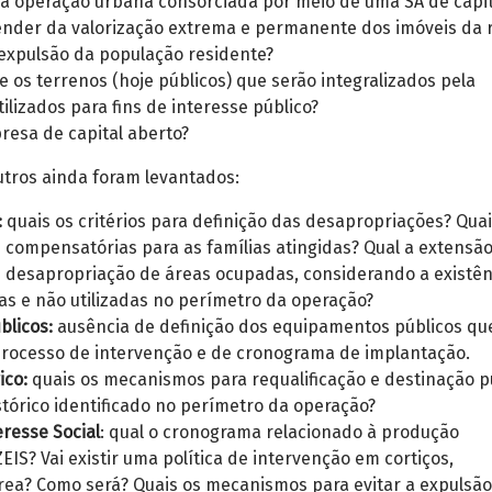
a operação urbana consorciada por meio de uma SA de capit
nder da valorização extrema e permanente dos imóveis da r
 expulsão da população residente?
 os terrenos (hoje públicos) que serão integralizados pela
lizados para fins de interesse público?
esa de capital aberto?
utros ainda foram levantados:
:
quais os critérios para definição das desapropriações? Qua
 compensatórias para as famílias atingidas? Qual a extensão
 desapropriação de áreas ocupadas, considerando a existên
as e não utilizadas no perímetro da operação?
licos:
ausência de definição dos equipamentos públicos qu
rocesso de intervenção e de cronograma de implantação.
ico:
quais os mecanismos para requalificação e destinação p
stórico identificado no perímetro da operação?
resse Social
: qual o cronograma relacionado à produção
EIS? Vai existir uma política de intervenção em cortiços,
ea? Como será? Quais os mecanismos para evitar a expulsão