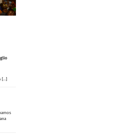
ico
glio
 […]
hamamos
bana