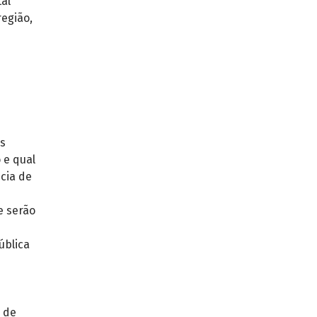
al
egião,
is
 e qual
cia de
e serão
ública
 de