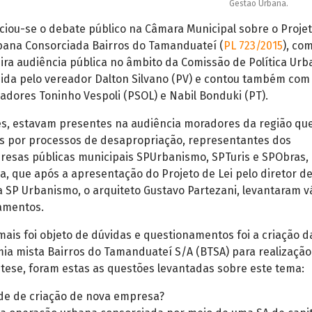
Gestão Urbana.
niciou-se o debate público na Câmara Municipal sobre o Proje
bana Consorciada Bairros do Tamanduateí (
PL 723/2015
), co
ira audiência pública no âmbito da Comissão de Política Urb
dida pelo vereador Dalton Silvano (PV) e contou também com
adores Toninho Vespoli (PSOL) e Nabil Bonduki (PT).
s, estavam presentes na audiência moradores da região qu
s por processos de desapropriação, representantes dos
resas públicas municipais SPUrbanismo, SPTuris e SPObras,
, que após a apresentação do Projeto de Lei pelo diretor d
 SP Urbanismo, o arquiteto Gustavo Partezani, levantaram v
amentos.
is foi objeto de dúvidas e questionamentos foi a criação d
a mista Bairros do Tamanduateí S/A (BTSA) para realização
tese, foram estas as questões levantadas sobre este tema:
de de criação de nova empresa?