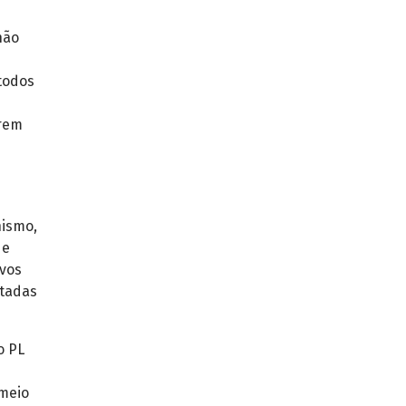
não
 todos
erem
nismo,
de
ivos
ntadas
o PL
 meio