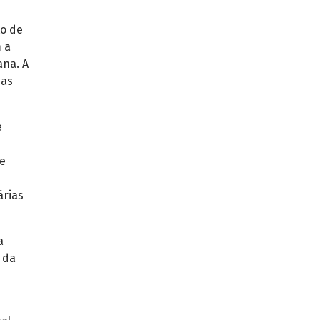
to de
m a
ana. A
 as
e
 e
e
árias
a
 da