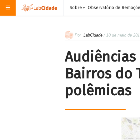
Sobre
Observatório de Remoçõ
Por
LabCidade
/ 10 de maio de 201
Audiências
Bairros do
polêmicas