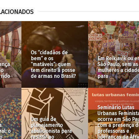
LACIONADOS
#AtingidosPelaPP
As lutas por espaços
resistência e
públicos em São
incidência na PP
cão é
Paulo e o caso
Municipal da Zon
Tempelhof
Norte de SP
ação
e foi
iro
s
Aspectos financeiros
Fim da disputa:
da Operação Urbana
acordo garante q
ão
Água Branca serão
terreno do Parqu