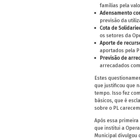
famílias pela valo
Adensamento con
previsão da utili
Cota de Solidari
os setores da Op
Aporte de recurs
aportados pela P
Previsão de arre
arrecadados com
Estes questionamen
que justificou que 
tempo. Isso fez co
básicos, que é escl
sobre o PL carecem
Após essa primeira 
que institui a Ope
Municipal divulgou 