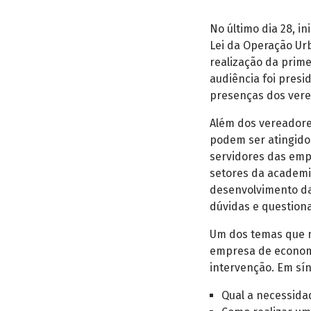
No último dia 28, i
Lei da Operação Ur
realização da prime
audiência foi presi
presenças dos vere
Além dos vereadore
podem ser atingido
servidores das emp
setores da academia
desenvolvimento da
dúvidas e question
Um dos temas que ma
empresa de economi
intervenção. Em sín
Qual a necessida