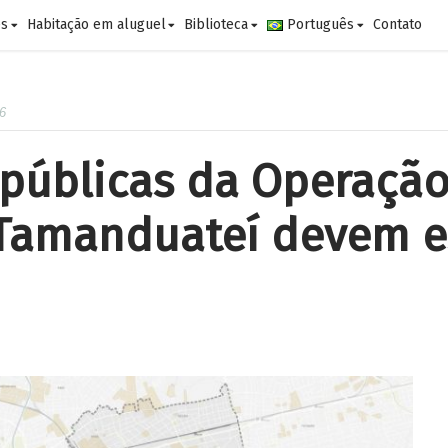
es
Habitação em aluguel
Biblioteca
Português
Contato
6
 públicas da Operaçã
 Tamanduateí devem e