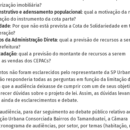
rização imobiliária?
strutivo e adensamento populacional
: qual a motivação da 
zação do instrumento da cota parte?
edade
: Por que não está prevista a Cota de Solidariedade em
eração?
os da Administração Direta
: qual a previsão de recursos a s
refeitura?
cadação
: qual a previsão do montante de recursos a serem
 as vendas dos CEPACs?
tos não foram esclarecidos pelo representante da SP Urba
não responderia todas as perguntas em função da limitação 
m que a audiência deixasse de cumprir com um de seus objet
arecer dúvidas sobre o projeto de lei. Assim, as dúvidas leva
 ainda de esclarecimentos e debate.
audiência, para dar seguimento ao debate público relativo a
ração Urbana Consorciada Bairros do Tamanduateí, a Câmara
cronograma de audiências, por setor, por temas (habitação,