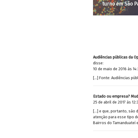
do Sul e Tanzânia
Paulo?
Audiências públicas da 
disse:
10 de maio de 2016 às 14
[…] Fonte: Audiências pú
Estado ou empresa? Mud
25 de abril de 2017 às 12:
[…] e que, portanto, são
atenção para esse tipo d
Bairros do Tamanduateí e