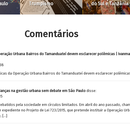
tema de reunião
Augusta será públ
Comentários
Operação Urbana Bairros do Tamanduateí devem esclarecer polêmicas | ivanma
:38
blicas da Operação Urbana Bairros do Tamanduateí devem esclarecer polêmicas
anças na gestão urbana sem debate em São Paulo
disse:
35
 debatidos pela sociedade em círculos limitados. Em abril do ano passado, c
e expediente no Projeto de Lei 723/2015, que pretende instituir a Operação Ur
, […]