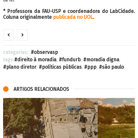
da lei.
* Professora da FAU-USP e coordenadora do LabCidade.
Coluna originalmente
publicada no UOL
.
categorias:
observasp
tags:
direito à moradia
,
fundurb
,
moradia digna
,
plano diretor
,
políticas públicas
,
ppp
,
são paulo
ARTIGOS RELACIONADOS