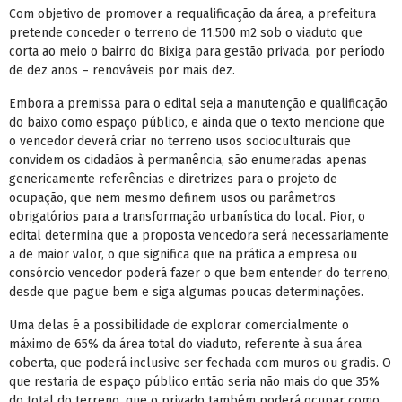
Com objetivo de promover a requalificação da área, a prefeitura
pretende conceder o terreno de 11.500 m2 sob o viaduto que
corta ao meio o bairro do Bixiga para gestão privada, por período
de dez anos – renováveis por mais dez.
Embora a premissa para o edital seja a manutenção e qualificação
do baixo como espaço público, e ainda que o texto mencione que
o vencedor deverá criar no terreno usos socioculturais que
convidem os cidadãos à permanência, são enumeradas apenas
genericamente referências e diretrizes para o projeto de
ocupação, que nem mesmo definem usos ou parâmetros
obrigatórios para a transformação urbanística do local. Pior, o
edital determina que a proposta vencedora será necessariamente
a de maior valor, o que significa que na prática a empresa ou
consórcio vencedor poderá fazer o que bem entender do terreno,
desde que pague bem e siga algumas poucas determinações.
Uma delas é a possibilidade de explorar comercialmente o
máximo de 65% da área total do viaduto, referente à sua área
coberta, que poderá inclusive ser fechada com muros ou gradis. O
que restaria de espaço público então seria não mais do que 35%
do total do terreno, que o privado também poderá ocupar como