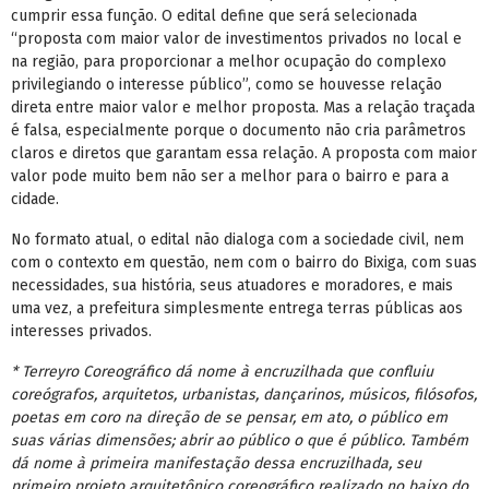
cumprir essa função. O edital define que será selecionada
“proposta com maior valor de investimentos privados no local e
na região, para proporcionar a melhor ocupação do complexo
privilegiando o interesse público”, como se houvesse relação
direta entre maior valor e melhor proposta. Mas a relação traçada
é falsa, especialmente porque o documento não cria parâmetros
claros e diretos que garantam essa relação. A proposta com maior
valor pode muito bem não ser a melhor para o bairro e para a
cidade.
No formato atual, o edital não dialoga com a sociedade civil, nem
com o contexto em questão, nem com o bairro do Bixiga, com suas
necessidades, sua história, seus atuadores e moradores, e mais
uma vez, a prefeitura simplesmente entrega terras públicas aos
interesses privados.
* Terreyro Coreográfico dá nome à encruzilhada que confluiu
coreógrafos, arquitetos, urbanistas, dançarinos, músicos, filósofos,
poetas em coro na direção de se pensar, em ato, o público em
suas várias dimensões; abrir ao público o que é público. Também
dá nome à primeira manifestação dessa encruzilhada, seu
primeiro projeto arquitetônico coreográfico realizado no baixo do