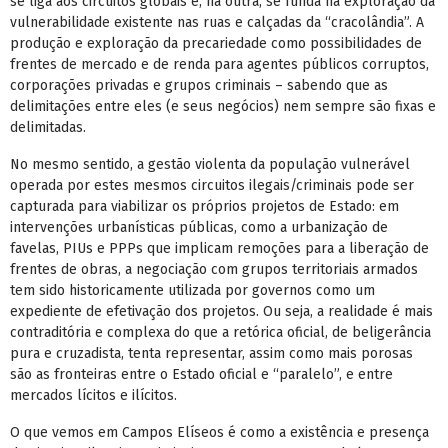
se liga aos circuitos globais e, na outra, se funda na exploração da
vulnerabilidade existente nas ruas e calçadas da “cracolândia”. A
produção e exploração da precariedade como possibilidades de
frentes de mercado e de renda para agentes públicos corruptos,
corporações privadas e grupos criminais – sabendo que as
delimitações entre eles (e seus negócios) nem sempre são fixas e
delimitadas.
No mesmo sentido, a gestão violenta da população vulnerável
operada por estes mesmos circuitos ilegais/criminais pode ser
capturada para viabilizar os próprios projetos de Estado: em
intervenções urbanísticas públicas, como a urbanização de
favelas, PIUs e PPPs que implicam remoções para a liberação de
frentes de obras, a negociação com grupos territoriais armados
tem sido historicamente utilizada por governos como um
expediente de efetivação dos projetos. Ou seja, a realidade é mais
contraditória e complexa do que a retórica oficial, de beligerância
pura e cruzadista, tenta representar, assim como mais porosas
são as fronteiras entre o Estado oficial e “paralelo”, e entre
mercados lícitos e ilícitos.
O que vemos em Campos Elíseos é como a existência e presença