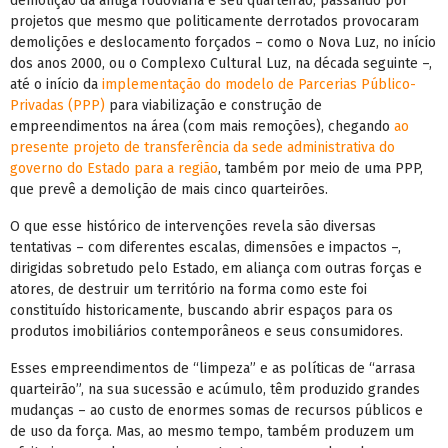
demolição da antiga rodoviária e seu quarteirão, passando por
projetos que mesmo que politicamente derrotados provocaram
demolições e deslocamento forçados – como o Nova Luz, no início
dos anos 2000, ou o Complexo Cultural Luz, na década seguinte –,
até o início da
implementação do modelo de Parcerias Público-
Privadas (PPP)
para viabilização e construção de
empreendimentos na área (com mais remoções), chegando
ao
presente projeto de transferência da sede administrativa do
governo do Estado para a região
, também por meio de uma PPP,
que prevê a demolição de mais cinco quarteirões.
O que esse histórico de intervenções revela são diversas
tentativas – com diferentes escalas, dimensões e impactos –,
dirigidas sobretudo pelo Estado, em aliança com outras forças e
atores, de destruir um território na forma como este foi
constituído historicamente, buscando abrir espaços para os
produtos imobiliários contemporâneos e seus consumidores.
Esses empreendimentos de “limpeza” e as políticas de “arrasa
quarteirão”, na sua sucessão e acúmulo, têm produzido grandes
mudanças – ao custo de enormes somas de recursos públicos e
de uso da força. Mas, ao mesmo tempo, também produzem um