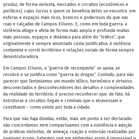
produz, de forma violenta, mercados e circuitos (econômicos e
políticos), cujos lucros e quem se beneficia deles se encontra em
esferas e espaços mais ricos, brancos e poderosos do que nas
ruas e calçadas de Campos Elíseos. E, como em toda guerra, a
violência atinge e afeta de forma mais ampla e profunda muitas
mais pessoas, espaços e dinâmica para além do “tráfico”, que
originalmente é sempre anunciado como justificativa. A violência
contamina e corrói territórios e relações sociais de forma sempre
desestruturadora.
Em Campos Elíseos, a “guerra de reconquista” se apoia, se
recobre e se justifica como “guerra às drogas”. Contudo, para não
parecer que fantasiamos um mundo idílico, harmônico e virtuoso,
desconectados e desconhecedores dos desafios e complexidades
da realidade do território, é preciso reconhecer que, de fato, há
estruturas e circuitos ilegais e criminais que o atravessam e
constituem – como existe por toda a cidade.
Para que não haja dúvidas, então, mais um ponto a ser declarado:
não concordamos nem compactuamos com a existência e adoção
de práticas violentas, de ameaça, coação e extorsão realizadas por
qualquer grupo. Sabemos que em ambientes assim é impossível o