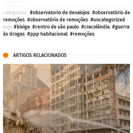
categorias:
observatorio de desalojos
,
observatório de
remoções
,
observatório de remoções
,
uncategorized
tags:
bixiga
,
centro de são paulo
,
cracolândia
,
guerra
às drogas
,
ppp habitacional
,
remoções
ARTIGOS RELACIONADOS