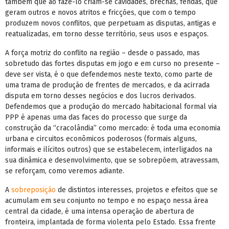
também que ao fazê-lo criam-se cavidades, brechas, fendas, que
geram outros e novos atritos e fricções, que com o tempo
produzem novos conflitos, que perpetuam as disputas, antigas e
reatualizadas, em torno desse território, seus usos e espaços.
A força motriz do conflito na região – desde o passado, mas
sobretudo das fortes disputas em jogo e em curso no presente –
deve ser vista, é o que defendemos neste texto, como parte de
uma trama de produção de frentes de mercados, e da acirrada
disputa em torno desses negócios e dos lucros derivados.
Defendemos que a produção do mercado habitacional formal via
PPP é apenas uma das faces do processo que surge da
construção da “cracolândia” como mercado: é toda uma economia
urbana e circuitos econômicos poderosos (formais alguns,
informais e ilícitos outros) que se estabelecem, interligados na
sua dinâmica e desenvolvimento, que se sobrepõem, atravessam,
se reforçam, como veremos adiante.
A
sobreposição
de distintos interesses, projetos e efeitos que se
acumulam em seu conjunto no tempo e no espaço nessa área
central da cidade, é uma intensa operação de abertura de
fronteira, implantada de forma violenta pelo Estado. Essa frente