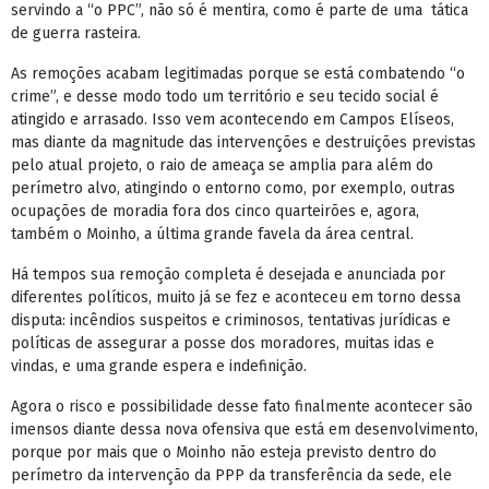
servindo a “o PPC”, não só é mentira, como é parte de uma tática
de guerra rasteira.
As remoções acabam legitimadas porque se está combatendo “o
crime”, e desse modo todo um território e seu tecido social é
atingido e arrasado. Isso vem acontecendo em Campos Elíseos,
mas diante da magnitude das intervenções e destruições previstas
pelo atual projeto, o raio de ameaça se amplia para além do
perímetro alvo, atingindo o entorno como, por exemplo, outras
ocupações de moradia fora dos cinco quarteirões e, agora,
também o Moinho, a última grande favela da área central.
Há tempos sua remoção completa é desejada e anunciada por
diferentes políticos, muito já se fez e aconteceu em torno dessa
disputa: incêndios suspeitos e criminosos, tentativas jurídicas e
políticas de assegurar a posse dos moradores, muitas idas e
vindas, e uma grande espera e indefinição.
Agora o risco e possibilidade desse fato finalmente acontecer são
imensos diante dessa nova ofensiva que está em desenvolvimento,
porque por mais que o Moinho não esteja previsto dentro do
perímetro da intervenção da PPP da transferência da sede, ele