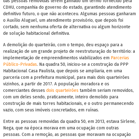
das pessoas removidas terem ganhado um termo fornecido pela
CDHU, companhia do governo do estado, garantindo atendimento
definitivo futuro, o que não aconteceu. Algumas pessoas ganharam
o Auxílio Aluguel, um atendimento provisório, que depois foi
cortado, sem nenhuma oferta de alternativa ou algum horizonte
de solução habitacional definitiva.
A demolição do quarteirão, com o tempo, deu espaço para a
realização de um grande projeto de reestruturação do território: a
implementação de empreendimentos viabilizados em
Parcerias
Público-Privadas
. Na quadra 50, iniciou-se a construção da PPP
Habitacional Casa Paulista, que depois se ampliaria, em uma
parceria com a prefeitura municipal, para mais dois quarteirões
vizinhos, a partir de 2017. A população moradora e os
comerciantes desses
dois quarteirões
também seriam removidos,
com um deles sendo, praticamente, inteiro demolido para
construção de mais torres habitacionais, e o outro permanecendo
vazio, com seus imóveis concretados, em ruínas.
Entre as pessoas removidas da quadra 50, em 2013, estava Sirlene,
Nega, que na época morava em uma ocupação com outras
pessoas. Com a remoção, as pessoas que moravam na ocupação