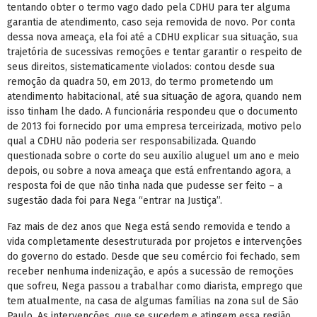
tentando obter o termo vago dado pela CDHU para ter alguma
garantia de atendimento, caso seja removida de novo. Por conta
dessa nova ameaça, ela foi até a CDHU explicar sua situação, sua
trajetória de sucessivas remoções e tentar garantir o respeito de
seus direitos, sistematicamente violados: contou desde sua
remoção da quadra 50, em 2013, do termo prometendo um
atendimento habitacional, até sua situação de agora, quando nem
isso tinham lhe dado. A funcionária respondeu que o documento
de 2013 foi fornecido por uma empresa terceirizada, motivo pelo
qual a CDHU não poderia ser responsabilizada. Quando
questionada sobre o corte do seu auxílio aluguel um ano e meio
depois, ou sobre a nova ameaça que está enfrentando agora, a
resposta foi de que não tinha nada que pudesse ser feito – a
sugestão dada foi para Nega “entrar na Justiça”.
Faz mais de dez anos que Nega está sendo removida e tendo a
vida completamente desestruturada por projetos e intervenções
do governo do estado. Desde que seu comércio foi fechado, sem
receber nenhuma indenização, e após a sucessão de remoções
que sofreu, Nega passou a trabalhar como diarista, emprego que
tem atualmente, na casa de algumas famílias na zona sul de São
Paulo. As intervenções, que se sucedem e atingem essa região