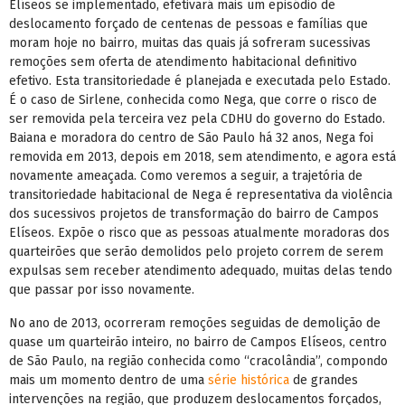
Elíseos se implementado, efetivará mais um episódio de
deslocamento forçado de centenas de pessoas e famílias que
moram hoje no bairro, muitas das quais já sofreram sucessivas
remoções sem oferta de atendimento habitacional definitivo
efetivo. Esta transitoriedade é planejada e executada pelo Estado.
É o caso de Sirlene, conhecida como Nega, que corre o risco de
ser removida pela terceira vez pela CDHU do governo do Estado.
Baiana e moradora do centro de São Paulo há 32 anos, Nega foi
removida em 2013, depois em 2018, sem atendimento, e agora está
novamente ameaçada. Como veremos a seguir, a trajetória de
transitoriedade habitacional de Nega é representativa da violência
dos sucessivos projetos de transformação do bairro de Campos
Elíseos. Expõe o risco que as pessoas atualmente moradoras dos
quarteirões que serão demolidos pelo projeto correm de serem
expulsas sem receber atendimento adequado, muitas delas tendo
que passar por isso novamente.
No ano de 2013, ocorreram remoções seguidas de demolição de
quase um quarteirão inteiro, no bairro de Campos Elíseos, centro
de São Paulo, na região conhecida como “cracolândia”, compondo
mais um momento dentro de uma
série histórica
de grandes
intervenções na região, que produzem deslocamentos forçados,