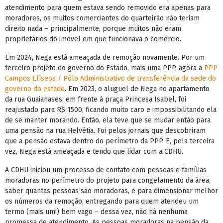
atendimento para quem estava sendo removido era apenas para
moradores, os muitos comerciantes do quarteirão não teriam
direito nada – principalmente, porque muitos não eram
proprietários do imóvel em que funcionava o comércio.
Em 2024, Nega está ameaçada de remoção novamente. Por um
terceiro projeto do governo do Estado, mais uma PPP, agora a
PPP
Campos Elíseos / Pólo Administrativo de transferência da sede do
governo do estado
. Em 2023, o aluguel de Nega no apartamento
da rua Guaianases, em frente à praça Princesa Isabel, foi
reajustado para R$ 1500, ficando muito caro e impossibilitando ela
de se manter morando. Então, ela teve que se mudar então para
uma pensão na rua Helvétia. Foi pelos jornais que descobriram
que a pensão estava dentro do perímetro da PPP. E, pela terceira
vez, Nega está ameaçada e tendo que lidar com a CDHU.
A CDHU iniciou um processo de contato com pessoas e famílias
moradoras no perímetro do projeto para congelamento da área,
saber quantas pessoas são moradoras, e para dimensionar melhor
os números da remoção, entregando para quem atendeu um
termo (mais um!) bem vago – dessa vez, não há nenhuma
promessa de atendimento. As pessoas moradoras na pensão da