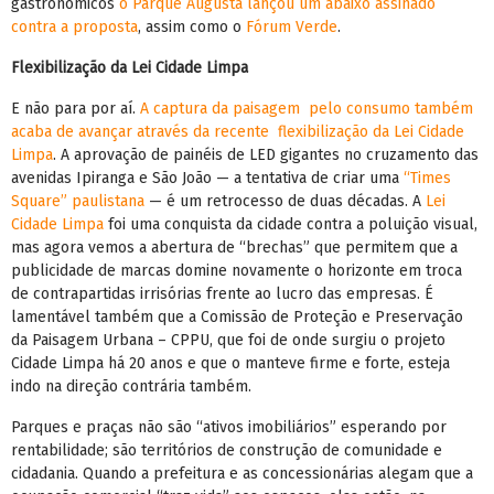
gastronômicos
o Parque Augusta lançou um abaixo assinado
contra a proposta
, assim como o
Fórum Verde
.
Flexibilização da Lei Cidade Limpa
E não para por aí.
A captura da paisagem pelo consumo também
acaba de avançar através da recente flexibilização da Lei Cidade
Limpa
. A aprovação de painéis de LED gigantes no cruzamento das
avenidas Ipiranga e São João — a tentativa de criar uma
“Times
Square” paulistana
— é um retrocesso de duas décadas. A
Lei
Cidade Limpa
foi uma conquista da cidade contra a poluição visual,
mas agora vemos a abertura de “brechas” que permitem que a
publicidade de marcas domine novamente o horizonte em troca
de contrapartidas irrisórias frente ao lucro das empresas. É
lamentável também que a Comissão de Proteção e Preservação
da Paisagem Urbana – CPPU, que foi de onde surgiu o projeto
Cidade Limpa há 20 anos e que o manteve firme e forte, esteja
indo na direção contrária também.
Parques e praças não são “ativos imobiliários” esperando por
rentabilidade; são territórios de construção de comunidade e
cidadania. Quando a prefeitura e as concessionárias alegam que a