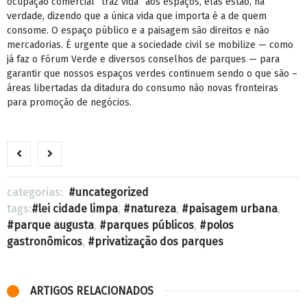
ocupação comercial “traz vida” aos espaços, elas estão, na
verdade, dizendo que a única vida que importa é a de quem
consome. O espaço público e a paisagem são direitos e não
mercadorias. É urgente que a sociedade civil se mobilize — como
já faz o Fórum Verde e diversos conselhos de parques — para
garantir que nossos espaços verdes continuem sendo o que são –
áreas libertadas da ditadura do consumo não novas fronteiras
para promoção de negócios.
categorias:
uncategorized
tags:
lei cidade limpa
,
natureza
,
paisagem urbana
,
parque augusta
,
parques públicos
,
polos
gastronômicos
,
privatização dos parques
ARTIGOS RELACIONADOS