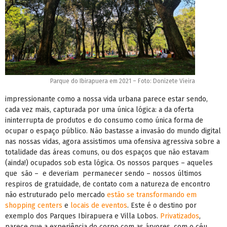
Parque do Ibirapuera em 2021 – Foto: Donizete Vieira
impressionante como a nossa vida urbana parece estar sendo,
cada vez mais, capturada por uma única lógica: a da oferta
ininterrupta de produtos e do consumo como única forma de
ocupar o espaço público. Não bastasse a invasão do mundo digital
nas nossas vidas, agora assistimos uma ofensiva agressiva sobre a
totalidade das áreas comuns, ou dos espaços que não estavam
(ainda!) ocupados sob esta lógica. Os nossos parques – aqueles
que são – e deveriam permanecer sendo – nossos últimos
respiros de gratuidade, de contato com a natureza de encontro
não estruturado pelo mercado
estão se transformando em
shopping centers
e
locais de eventos
. Este é o destino por
exemplo dos Parques Ibirapuera e Villa Lobos.
Privatizados
,
parece que a experiência do corpo com as árvores, com o céu,