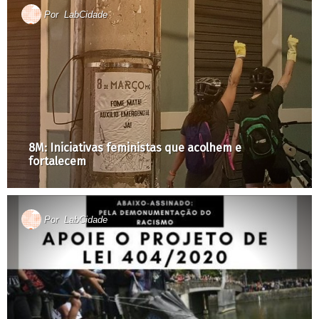
Por
LabCidade
8M: Iniciativas feministas que acolhem e
fortalecem
Por
LabCidade