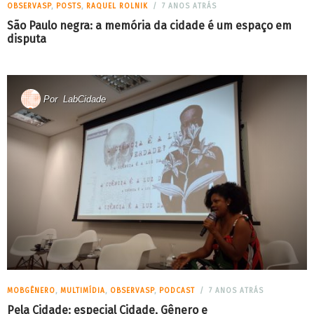
OBSERVASP
,
POSTS
,
RAQUEL ROLNIK
7 ANOS ATRÁS
São Paulo negra: a memória da cidade é um espaço em
disputa
Por
LabCidade
MOBGÊNERO
,
MULTIMÍDIA
,
OBSERVASP
,
PODCAST
7 ANOS ATRÁS
Pela Cidade: especial Cidade, Gênero e