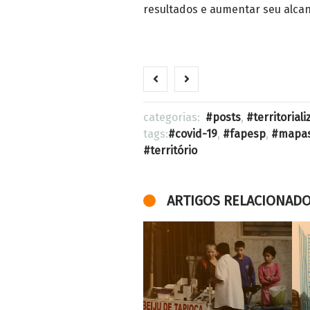
resultados e aumentar seu alcan
categorias:
posts
,
territoria
tags:
covid-19
,
fapesp
,
mapa
território
ARTIGOS RELACIONAD
Um centro, uma