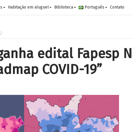
es
Habitação em aluguel
Biblioteca
Português
Contato
22
ganha edital Fapesp 
admap COVID-19”