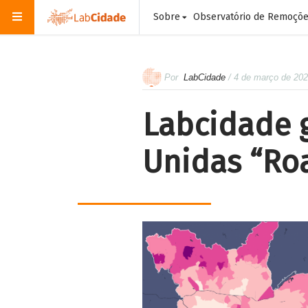
Sobre
Observatório de Remoçõ
Por
LabCidade
/ 4 de março de 20
Labcidade 
Unidas “Ro