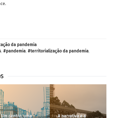
ce.
lização da pandemia
s
,
pandemia
,
territorialização da pandemia
,
OS
As Grandes
Intervenções
A narrativa e a
Urbanas no Vetor
Oc