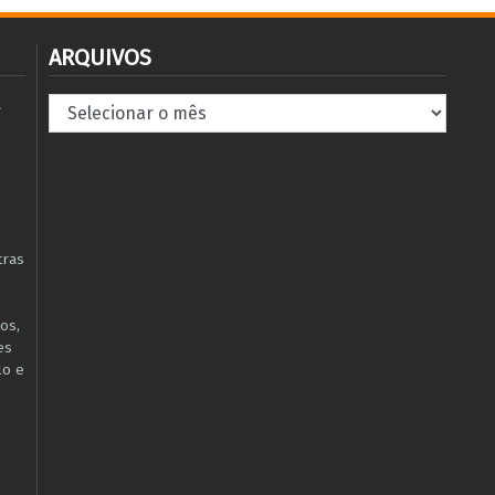
ARQUIVOS
Arquivos
à
tras
os,
es
lo e