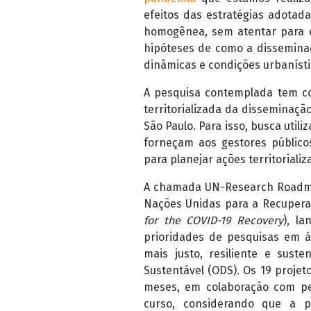
efeitos das estratégias adotada
homogênea, sem atentar para e
hipóteses de como a disseminaç
dinâmicas e condições urbanísti
A pesquisa contemplada tem co
territorializada da disseminaç
São Paulo. Para isso, busca util
forneçam aos gestores público
para planejar ações territorializ
A chamada UN-Research Roadma
Nações Unidas para a Recupera
for the COVID-19 Recovery
), l
prioridades de pesquisas em á
mais justo, resiliente e sust
Sustentável (ODS). Os 19 projet
meses, em colaboração com pes
curso, considerando que a pa