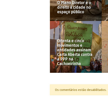
O Plano Diretor e o
avenida, uma
direito à cidade no
cidade. Qual espaço
espaço público
público queremos?
Oitenta e cinco
Remoções forçadas
movimentos e
persistem na
entidades assinam
pandemia enquanto
Carta Aberta contra
resistências se
a PPP na
articulam
Cachoeirinha
#DESPEJOZERO
Os comentários estão desabilitados.