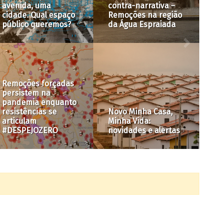
contra-narrativa –
Norte da Região
Ro
Remoções na região
Metropolitana de
ma
da Água Espraiada
Belo Horizonte
re
Política habitacional
Má
Novo Minha Casa,
para Campos Elíseos
tr
Minha Vida:
será debatida em
ce
novidades e alertas
audiência pública
pú