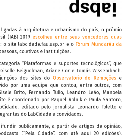
ligadas à arquitetura e urbanismo do país, o prêmio
sil (IAB) 2019
escolheu entre seus vencedores duas
 o site labcidade.fau.usp.br e o
Fórum Mundaréu da
essoas, coletivos e instituições.
ategoria “Plataformas e suportes tecnológicos”, que
 Giselle Beiguelman, Ariane Cor e Tomás Wissembach.
 junções dos sites do
Observatório de Remoções
e
lvido por uma equipe que contou, entre outros, com
isele Brito, Fernando Tulio, Leandro Leão, Manoela
site é coordenado por Raquel Rolnik e Paula Santoro,
idade, editado pelo jornalista Leonardo Foletto e
tegrantes do LabCidade e convidadxs.
ifundir publicamente, a partir de artigos de opinião,
odcasts (“Pela Cidade”, com até aqui 20 edições),