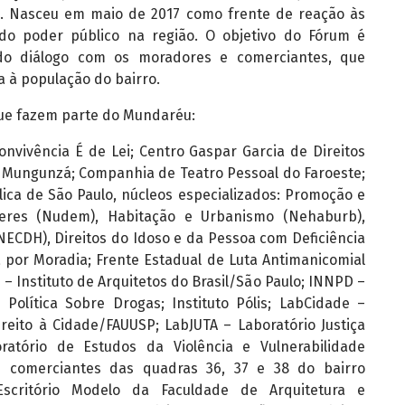
o. Nasceu em maio de 2017 como frente de reação às
s do poder público na região. O objetivo do Fórum é
r do diálogo com os moradores e comerciantes, que
 à população do bairro.
 que fazem parte do Mundaréu:
nvivência É de Lei; Centro Gaspar Garcia de Direitos
Mungunzá; Companhia de Teatro Pessoal do Faroeste;
lica de São Paulo, núcleos especializados: Promoção e
eres (Nudem), Habitação e Urbanismo (Nehaburb),
ECDH), Direitos do Idoso e da Pessoa com Deficiência
 por Moradia; Frente Estadual de Luta Antimanicomial
 – Instituto de Arquitetos do Brasil/São Paulo; INNPD –
Política Sobre Drogas; Instituto Pólis; LabCidade –
reito à Cidade/FAUUSP; LabJUTA – Laboratório Justiça
oratório de Estudos da Violência e Vulnerabilidade
e comerciantes das quadras 36, 37 e 38 do bairro
scritório Modelo da Faculdade de Arquitetura e