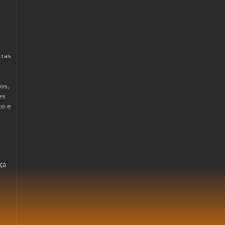
tras
os,
es
lo e
ça