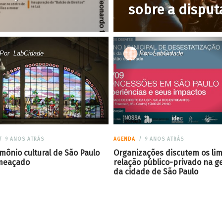
sobre a disput
Por
LabCidade
Por
LabCidade
9 ANOS ATRÁS
AGENDA
9 ANOS ATRÁS
mônio cultural de São Paulo
Organizações discutem os lim
meaçado
relação público-privado na g
da cidade de São Paulo