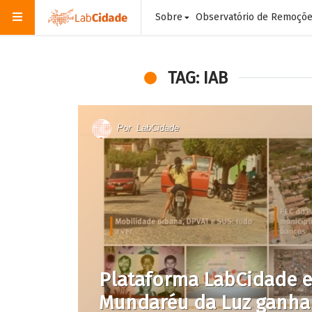
Sobre
Observatório de Remoçõ
TAG: IAB
Por
LabCidade
Plataforma LabCidade 
Mundaréu da Luz ganha