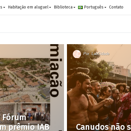
es
Habitação em aluguel
Biblioteca
Português
Contato
Por
LabCidade
e Fórum
m prêmio IAB
Canudos não s