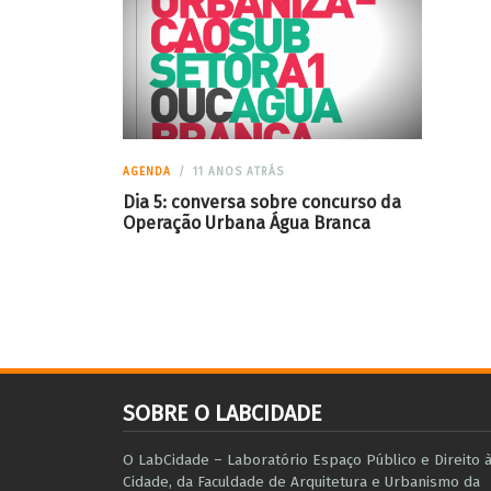
AGENDA
11 ANOS ATRÁS
Dia 5: conversa sobre concurso da
Operação Urbana Água Branca
SOBRE O LABCIDADE
O LabCidade – Laboratório Espaço Público e Direito 
Cidade, da Faculdade de Arquitetura e Urbanismo da