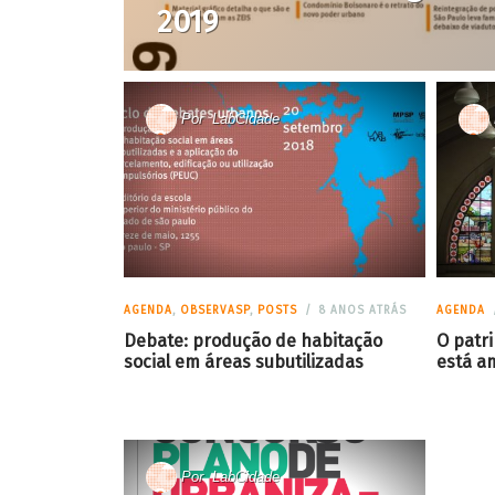
2019
Por
LabCidade
AGENDA
,
OBSERVASP
,
POSTS
8 ANOS ATRÁS
AGENDA
Debate: produção de habitação
O patri
social em áreas subutilizadas
está a
Por
LabCidade