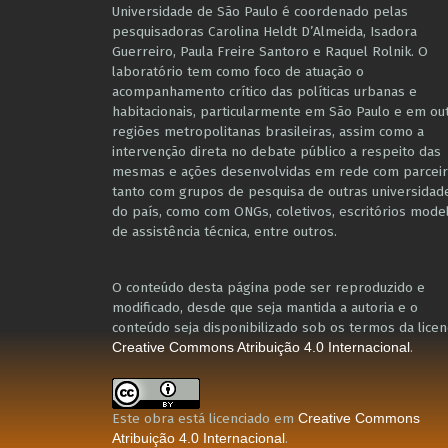
Universidade de São Paulo é coordenado pelas
pesquisadoras Carolina Heldt D’Almeida, Isadora
Guerreiro, Paula Freire Santoro e Raquel Rolnik. O
laboratório tem como foco de atuação o
acompanhamento crítico das políticas urbanas e
habitacionais, particularmente em São Paulo e ​em ou
regiões metropolitanas brasileiras, assim como a
intervenção direta no debate público a respeito das
mesmas e ações desenvolvidas em r​e​de com parceir
tanto com grupos de pesquisa ​de outras universidad
do país, como com ONGs, coletivos, escritórios mode
de assistência técnica​, entre outros​.
O conteúdo desta página pode ser reproduzido e
modificado, desde que seja mantida a autoria e o
conteúdo seja disponibilizado sob os termos da licen
.
Creative Commons Atribuição 4.0 Internacional
Este obra está licenciado em
Creative Commons
.
Atribuição 4.0 Internacional