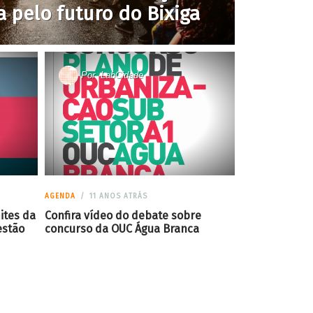
a pelo futuro do Bixiga
Por
LabCidade
AGENDA
11 ANOS ATRÁS
ites da
Confira vídeo do debate sobre
estão
concurso da OUC Água Branca