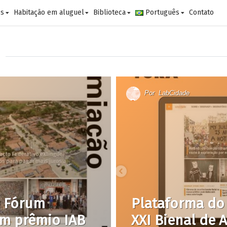
es
Habitação em aluguel
Biblioteca
Português
Contato
Por
LabCidade
e Fórum
Plataforma do 
m prêmio IAB
XXI Bienal de 