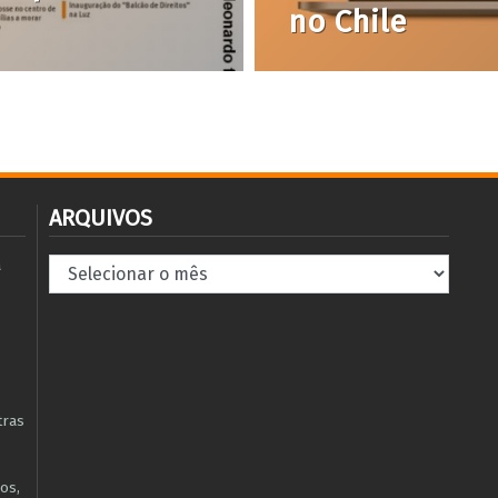
no Chile
ARQUIVOS
Arquivos
à
tras
os,