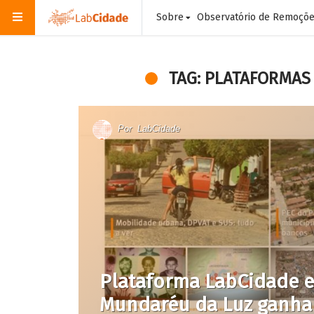
Sobre
Observatório de Remoçõ
TAG: PLATAFORMAS
Por
LabCidade
Plataforma LabCidade 
Mundaréu da Luz ganha