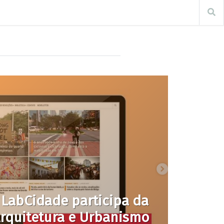
LabCidade participa da
Arquitetura e Urbanismo