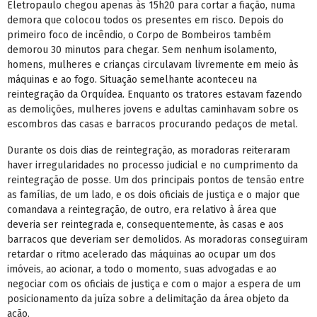
Eletropaulo chegou apenas às 15h20 para cortar a fiação, numa
demora que colocou todos os presentes em risco. Depois do
primeiro foco de incêndio, o Corpo de Bombeiros também
demorou 30 minutos para chegar. Sem nenhum isolamento,
homens, mulheres e crianças circulavam livremente em meio às
máquinas e ao fogo. Situação semelhante aconteceu na
reintegração da Orquídea. Enquanto os tratores estavam fazendo
as demolições, mulheres jovens e adultas caminhavam sobre os
escombros das casas e barracos procurando pedaços de metal.
Durante os dois dias de reintegração, as moradoras reiteraram
haver irregularidades no processo judicial e no cumprimento da
reintegração de posse. Um dos principais pontos de tensão entre
as famílias, de um lado, e os dois oficiais de justiça e o major que
comandava a reintegração, de outro, era relativo à área que
deveria ser reintegrada e, consequentemente, às casas e aos
barracos que deveriam ser demolidos. As moradoras conseguiram
retardar o ritmo acelerado das máquinas ao ocupar um dos
imóveis, ao acionar, a todo o momento, suas advogadas e ao
negociar com os oficiais de justiça e com o major a espera de um
posicionamento da juíza sobre a delimitação da área objeto da
ação.