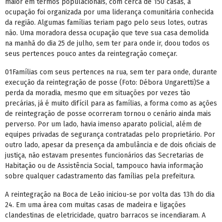
maior em termos populacionais, com cerca de 150 casas, a
ocupação foi organizada por uma liderança comunitária conhecida
da região. Algumas famílias teriam pago pelo seus lotes, outras
não. Uma moradora dessa ocupação que teve sua casa demolida
na manhã do dia 25 de julho, sem ter para onde ir, doou todos os
seus pertences pouco antes da reintegração começar.
01Famílias com seus pertences na rua, sem ter para onde, durante
execução da reintegração de posse (Foto: Débora Ungaretti)Se a
perda da moradia, mesmo que em situações por vezes tão
precárias, já é muito difícil para as famílias, a forma como as ações
de reintegração de posse ocorreram tornou o cenário ainda mais
perverso. Por um lado, havia imenso aparato policial, além de
equipes privadas de segurança contratadas pelo proprietário. Por
outro lado, apesar da presença da ambulância e de dois oficiais de
justiça, não estavam presentes funcionários das Secretarias de
Habitação ou de Assistência Social, tampouco havia informação
sobre qualquer cadastramento das famílias pela prefeitura.
A reintegração na Boca de Leão iniciou-se por volta das 13h do dia
24. Em uma área com muitas casas de madeira e ligações
clandestinas de eletricidade, quatro barracos se incendiaram. A