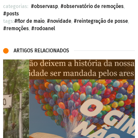
categorias:
observasp
,
observatório de remoções
,
posts
tags:
flor de maio
,
novidade
,
reintegração de posse
,
remoções
,
rodoanel
ARTIGOS RELACIONADOS