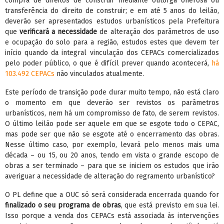
compra de direitos de construir mediante outorga onerosa ou
transferência do direito de construir; e em até 5 anos do leilão,
deverão ser apresentados estudos urbanísticos pela Prefeitura
que
verificará a necessidade
de alteração dos parâmetros de uso
e ocupação do solo para a região, estudos estes que devem ter
início quando da integral vinculação dos CEPACs comercializados
pelo poder público, o que é difícil prever quando acontecerá,
há
103.492 CEPACs
não vinculados atualmente.
Este período de transição pode durar muito tempo, não está claro
o momento em que deverão ser revistos os parâmetros
urbanísticos, nem há um compromisso de fato, de serem revistos.
O último leilão pode ser aquele em que se esgote todo o CEPAC,
mas pode ser que não se esgote até o encerramento das obras.
Nesse último caso, por exemplo, levará pelo menos mais uma
década – ou 15, ou 20 anos, tendo em vista o grande escopo de
obras a ser terminado – para que se iniciem os estudos que irão
averiguar a necessidade de alteração do regramento urbanístico?
O PL define que a OUC só será considerada encerrada quando for
finalizado o seu programa de obras
, que está previsto em sua lei.
Isso porque a venda dos CEPACs está associada às intervenções