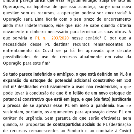
Embora pareça difícil que esta regulamentação atinja de fato as
Operações, na hipótese de que isso aconteça, surge uma nova
questão: sem os recursos, a operação poderá ser encerrada? A
Operação Faria Lima ficaria com o seu prazo de encerramento
ainda mais indeterminado, vide que não se sabe quando obteria
novamente o dinheiro necessário para terminar as suas obras. A
que serviria o
PL n.
203/2020
nesse cenário? E por que a
necessidade desse PL destinar recursos remanescentes ao
enfrentamento da Covid se já há lei aprovada que discute
possibilidades do uso de recursos atualmente em caixa da
Operação para este fim?
Se tudo parece indefinido e ambíguo, o que está definido no PL é a
expansão do estoque do potencial adicional construtivo em 250
mil m² destinados exclusivamente a usos não residenciais,
o que
pode levar à conclusão de que
é o leilão de um novo estoque de
potencial construtivo que está em jogo, e que (de fato) justificaria
a pressa de se aprovar esse PL em meio a pandemia
. Não se
sustentam, portanto, os argumentos para aprovação desse PL em
caráter de urgência. Sem garantia de que serão efetivadas nem
quando, as propostas de
contrapartidas sociais
do PL (destinação
de recursos remanescentes ao Fundurb e ao combate à Covid)