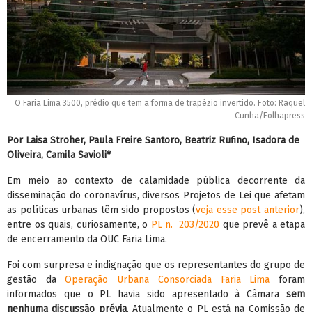
O Faria Lima 3500, prédio que tem a forma de trapézio invertido. Foto: Raquel
Cunha/Folhapress
Por Laisa Stroher, Paula Freire Santoro, Beatriz Rufino, Isadora de
Oliveira, Camila Savioli*
Em meio ao contexto de calamidade pública decorrente da
disseminação do coronavírus, diversos Projetos de Lei que afetam
as políticas urbanas têm sido propostos (
veja esse post anterior
),
entre os quais, curiosamente, o
PL n.
203/2020
que prevê a etapa
de encerramento da OUC Faria Lima.
Foi com surpresa e indignação que os representantes do grupo de
gestão da
Operação Urbana Consorciada Faria Lima
foram
informados que o PL havia sido apresentado à Câmara
sem
nenhuma discussão prévia
. Atualmente o PL está na Comissão de