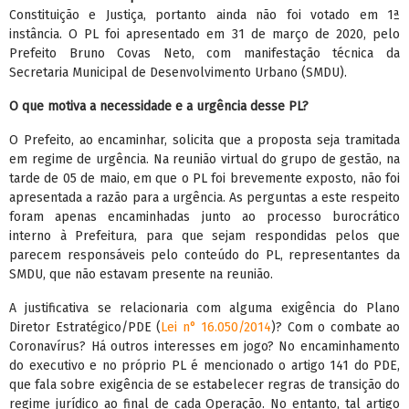
Constituição e Justiça, portanto ainda não foi votado em 1ª
instância. O PL foi apresentado em 31 de março de 2020, pelo
Prefeito Bruno Covas Neto, com manifestação técnica da
Secretaria Municipal de Desenvolvimento Urbano (SMDU).
O que motiva a necessidade e a urgência desse PL?
O Prefeito, ao encaminhar, solicita que a proposta seja tramitada
em regime de urgência. Na reunião virtual do grupo de gestão, na
tarde de 05 de maio, em que o PL foi brevemente exposto, não foi
apresentada a razão para a urgência. As perguntas a este respeito
foram apenas encaminhadas junto ao processo burocrático
interno à Prefeitura, para que sejam respondidas pelos que
parecem responsáveis pelo conteúdo do PL, representantes da
SMDU, que não estavam presente na reunião.
A justificativa se relacionaria com alguma exigência do Plano
Diretor Estratégico/PDE (
Lei n° 16.050/2014
)? Com o combate ao
Coronavírus? Há outros interesses em jogo? No encaminhamento
do executivo e no próprio PL é mencionado o artigo 141 do PDE,
que fala sobre exigência de se estabelecer regras de transição do
regime jurídico ao final de cada Operação. No entanto, tal artigo