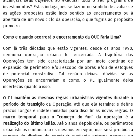
alcançará seus objetivos ao executar todo o seu programa de
investimentos? Estas indagações se fazem no sentido de avaliar se
as ações propostas estão indo sentido ao encerramento ou à
abertura de um novo ciclo da operação, o que fugiria ao propósito
primeiro.
Como e quando ocorrerá o encerramento da OUC Faria Lima?
Com já três décadas que estão vigentes, desde os anos 1990,
nenhuma operação urbana foi encerrada. A trajetória das
Operações tem sido caracterizada por um moto contínuo de
expansão de perímetro e/ou escopo de obras e/ou de estoques
de potencial construtivo. Tal cenário deixava dúvidas se as
Operações se encerrariam e como, o PL igualmente deixa
incertezas quanto a isso.
O PL
mantém as mesmas regras urbanísticas vigentes durante o
período de transição
da Operação, até que ela termine; e define
prazos longos e indeterminados para discutir as novas regras. O
marco temporal para o “começo do fim” da operação é a
realização do último leilão
. Até 5 anos depois dele, os parâmetros
urbanísticos continuarão os mesmos em vigor, mas será proibida a