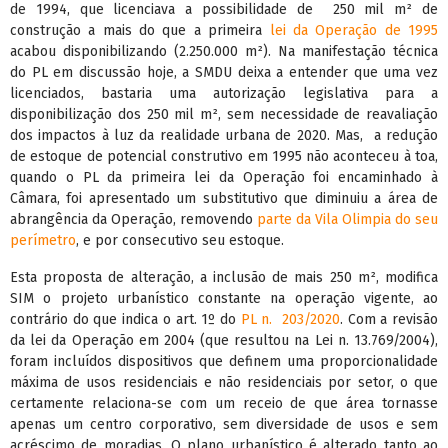
de 1994, que licenciava a possibilidade de 250 mil m² de
construção a mais do que a primeira
lei da Operação de 1995
acabou disponibilizando (2.250.000 m²). Na manifestação técnica
do PL em discussão hoje, a SMDU deixa a entender que uma vez
licenciados, bastaria uma autorização legislativa para a
disponibilização dos 250 mil m², sem necessidade de reavaliação
dos impactos à luz da realidade urbana de 2020. Mas, a redução
de estoque de potencial construtivo em 1995 não aconteceu à toa,
quando o PL da primeira lei da Operação foi encaminhado à
Câmara, foi apresentado um substitutivo que diminuiu a área de
abrangência da Operação, removendo
parte da Vila Olimpia do seu
perímetro
, e por consecutivo seu estoque.
Esta proposta de alteração, a inclusão de mais 250 m², modifica
SIM o projeto urbanístico constante na operação vigente, ao
contrário do que indica o art. 1º do
PL n.
203/2020
. Com a revisão
da lei da Operação em 2004 (que resultou na Lei n. 13.769/2004),
foram incluídos dispositivos que definem uma proporcionalidade
máxima de usos residenciais e não residenciais por setor, o que
certamente relaciona-se com um receio de que área tornasse
apenas um centro corporativo, sem diversidade de usos e sem
acréscimo de moradias. O plano urbanístico é alterado tanto ao