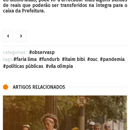
de reais que poderão ser transferidos na íntegra para o
caixa da Prefeitura.
categorias:
observasp
tags:
faria lima
,
fundurb
,
itaim bibi
,
ouc
,
pandemia
,
políticas públicas
,
vila olímpia
ARTIGOS RELACIONADOS