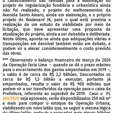
o cadastramento das famílias para a elaboração do
projeto de regularização fundiária e urbanística ainda
não foi realizado, o projeto de melhoramentos da
Avenida Santo Amaro, ainda em elaboração, e o próprio
projeto do Boulevard JK, para o qual está prevista a
realização de um estudo de viabilidade por meio de
licitação, que deve apresentar uma proposta de
atualização do projeto, ainda a ser debatida e deliberada.
Neste último, aponta-se ainda que adequações viárias e
transposições em desnível também estão em debate, e
podem vir a elevar consideravelmente o custo previsto
das obras.
*** Observando o balanço financeiro de março de 2020
da Operação Faria Lima – quando se dá o prazo máximo
para o encerramento dos gastos empenhados em 2019 –,
o saldo é de cerca de R$ 2,2 bilhões. Descontados os
cerca de R$ 1,3 bilhão a executar, portanto já
empenhados, resulta o valor de R$ 900 milhões que
podem vir a ser transferidos da operação para o caixa da
Prefeitura, referente ao superávit de 2019. Caso o PL
203/2020
seja aprovado, serão disponibilizados 250 mil m²
a mais para compor o estoque da Operação Urbana,
viabilizando um novo leilão que, se seguir a mesma lógica
do último leilão, pode vir a arrecadar mais alguns bilhões