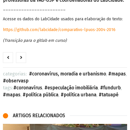
professoras da FAU-USP e coordenadoras do LabCidade.
________________________
Acesse os dados do LabCidade usados para elaboração do texto:
https://github.com/labcidade/comparativo-lpuos-2004-2016
(Transição para o gitlab em curso)
categorias:
coronavírus, moradia e urbanismo
,
mapas
,
observasp
tags:
coronavírus
,
especulação imobiliária
,
fundurb
,
mapas
,
política pública
,
política urbana
,
tatuapé
ARTIGOS RELACIONADOS