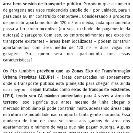
área bem servida de transporte público
. Propõem que o número
de garagens nos usos residenciais amplie de 1 por unidade, para 1
para cada 60 m² construído computável. Considerando a proposta
de permitir apartamentos de 120 m² em média, cada apartamento
passa a ter como incentivo (ou seja, excluído do pagamento da
outorga) 2 garagens. Com isso, os empreendimentos nos eixos de
transporte existentes – áreas bem localizadas – podem construir
apartamentos com área média de 120 m² e duas vagas de
garagem. Para quem será um apartamento com essas
características?
Os PLs também
prevêem que as Zonas Eixo de Transformação
Urbana Previstas (ZEUPs)
– áreas demarcadas no zoneamento
onde o transporte público está planejado para chegar, mas ainda
não chegou –
sejam tratadas como eixos de transporte existentes
(ZEU), tendo seu CA máximo aumentado para 4 vezes a área do
terreno
. Isso significa que antes mesmo da linha chegar o
mercado imobiliário já pode construir muito, adensando áreas cuja
estrutura de mobilidade não comporta tanta gente morando. Essa
mudança de tipo de zona se soma aos ganhos de área dos
apartamentos e número de vagas que não pagam outorga. Alguns