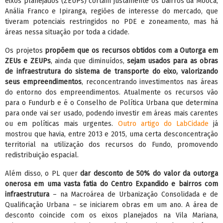
eixos planejados (ZEUPs) cortam justamente os bairros da Mooca,
Anália Franco e Ipiranga, regiões de interesse do mercado, que
tiveram potenciais restringidos no PDE e zoneamento, mas há
áreas nessa situação por toda a cidade.
Os projetos
propõem que os recursos obtidos com a Outorga em
ZEUs e ZEUPs
, ainda que diminuídos,
sejam usados para as obras
de infraestrutura do sistema de transporte do eixo, valorizando
seus empreendimentos
, reconcentrando investimentos nas áreas
do entorno dos empreendimentos. Atualmente os recursos vão
para o Fundurb e é o Conselho de Política Urbana que determina
para onde vai ser usado, podendo investir em áreas mais carentes
ou em políticas mais urgentes.
Outro artigo do LabCidade
já
mostrou que havia, entre 2013 e 2015, uma certa desconcentração
territorial na utilização dos recursos do Fundo, promovendo
redistribuição espacial.
Além disso, o PL quer
dar desconto de 50% do valor da outorga
onerosa em uma vasta fatia do Centro Expandido e bairros com
infraestrutura
– na Macroárea de Urbanização Consolidada e de
Qualificação Urbana – se iniciarem obras em um ano. A área de
desconto coincide com os eixos planejados na Vila Mariana,