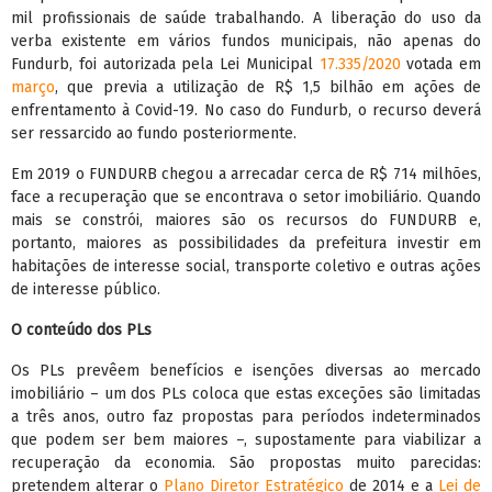
mil profissionais de saúde trabalhando. A liberação do uso da
verba existente em vários fundos municipais, não apenas do
Fundurb, foi autorizada pela Lei Municipal
17.335/2020
votada em
março
, que previa a utilização de R$ 1,5 bilhão em ações de
enfrentamento à Covid-19. No caso do Fundurb, o recurso deverá
ser ressarcido ao fundo posteriormente.
Em 2019 o FUNDURB chegou a arrecadar cerca de R$ 714 milhões,
face a recuperação que se encontrava o setor imobiliário. Quando
mais se constrói, maiores são os recursos do FUNDURB e,
portanto, maiores as possibilidades da prefeitura investir em
habitações de interesse social, transporte coletivo e outras ações
de interesse público.
O conteúdo dos PLs
Os PLs prevêem benefícios e isenções diversas ao mercado
imobiliário – um dos PLs coloca que estas exceções são limitadas
a três anos, outro faz propostas para períodos indeterminados
que podem ser bem maiores –, supostamente para viabilizar a
recuperação da economia. São propostas muito parecidas:
pretendem alterar o
Plano Diretor Estratégico
de 2014 e a
Lei de