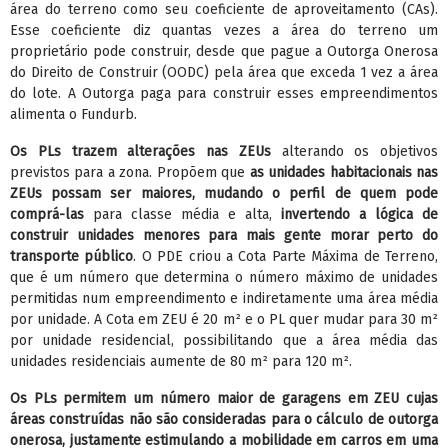
área do terreno como seu coeficiente de aproveitamento (CAs).
Esse coeficiente diz quantas vezes a área do terreno um
proprietário pode construir, desde que pague a Outorga Onerosa
do Direito de Construir (OODC) pela área que exceda 1 vez a área
do lote. A Outorga paga para construir esses empreendimentos
alimenta o Fundurb.
Os PLs trazem alterações nas ZEUs
alterando os objetivos
previstos para a zona. Propõem que
as unidades habitacionais nas
ZEUs possam ser maiores, mudando o perfil de quem pode
comprá-las
para classe média e alta,
invertendo a lógica de
construir unidades menores para mais gente morar perto do
transporte público
. O PDE criou a Cota Parte Máxima de Terreno,
que é um número que determina o número máximo de unidades
permitidas num empreendimento e indiretamente uma área média
por unidade. A Cota em ZEU é 20 m² e o PL quer mudar para 30 m²
por unidade residencial, possibilitando que a área média das
unidades residenciais aumente de 80 m² para 120 m².
Os PLs permitem um número maior de garagens em ZEU cujas
áreas construídas não são consideradas para o cálculo de outorga
onerosa, justamente estimulando a mobilidade em carros em uma