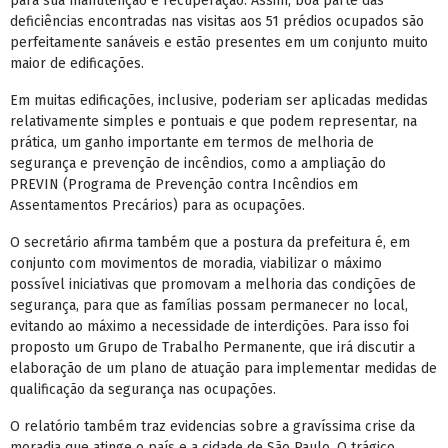
para sua manutenção e recuperação. Assim, boa parte das
deficiências encontradas nas visitas aos 51 prédios ocupados são
perfeitamente sanáveis e estão presentes em um conjunto muito
maior de edificações.
Em muitas edificações, inclusive, poderiam ser aplicadas medidas
relativamente simples e pontuais e que podem representar, na
prática, um ganho importante em termos de melhoria de
segurança e prevenção de incêndios, como a ampliação do
PREVIN (Programa de Prevenção contra Incêndios em
Assentamentos Precários) para as ocupações.
O secretário afirma também que a postura da prefeitura é, em
conjunto com movimentos de moradia, viabilizar o máximo
possível iniciativas que promovam a melhoria das condições de
segurança, para que as famílias possam permanecer no local,
evitando ao máximo a necessidade de interdições. Para isso foi
proposto um Grupo de Trabalho Permanente, que irá discutir a
elaboração de um plano de atuação para implementar medidas de
qualificação da segurança nas ocupações.
O relatório também traz evidencias sobre a gravíssima crise da
moradia que atinge o país e a cidade de São Paulo. O trágico