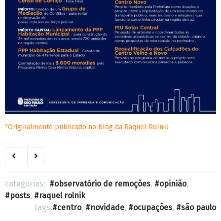
*Originalmente publicado no blog da Raquel Rolnik
categorias:
observatório de remoções
,
opinião
,
posts
,
raquel rolnik
tags:
centro
,
novidade
,
ocupações
,
são paulo