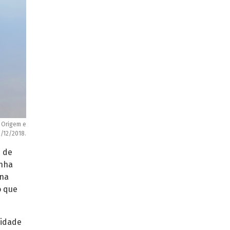
 Origem e
2/12/2018.
s de
enha
 na
o que
Cidade