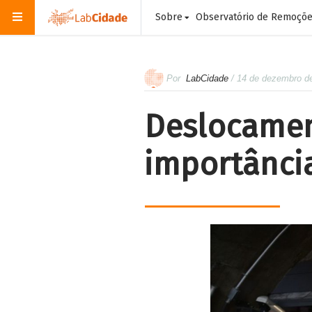
Sobre
Observatório de Remoçõ
Por
LabCidade
/ 14 de dezembro d
Deslocamen
importânci