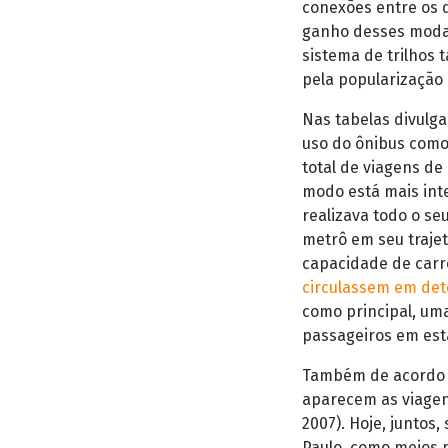
conexões entre os 
ganho desses modai
sistema de trilhos 
pela popularização 
Nas tabelas divulg
uso do ônibus como 
total de viagens de
modo está mais inte
realizava todo o se
metrô em seu trajet
capacidade de carr
circulassem em det
como principal, um
passageiros em est
Também de acordo c
aparecem as viagen
2007). Hoje, juntos
Paulo, como meios p