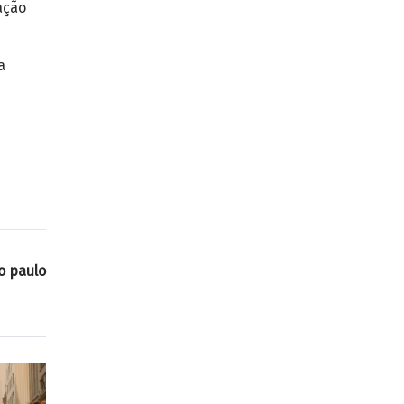
ação
a
o paulo