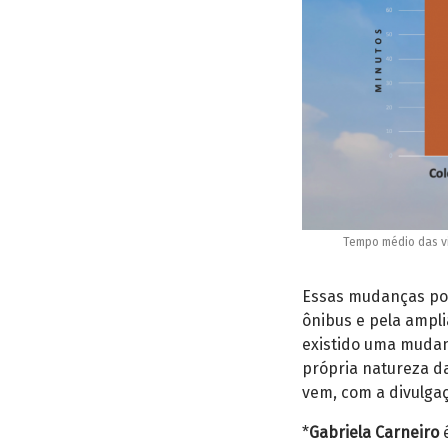
Tempo médio das vi
Essas mudanças pod
ônibus e pela ampl
existido uma mudan
própria natureza da
vem, com a divulga
*
Gabriela Carneiro
é