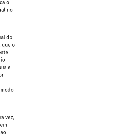
ca o
nal no
al do
a que o
este
rio
bus e
or
e modo
a vez,
 em
São