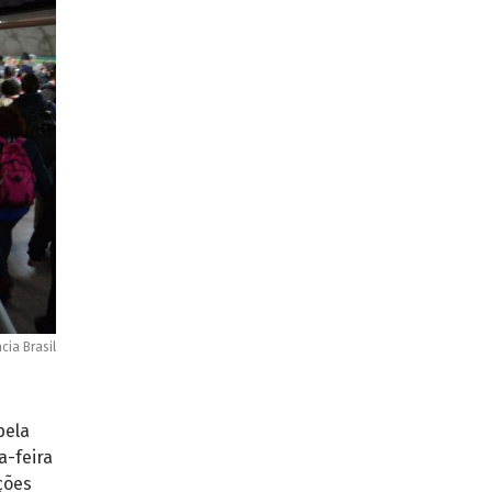
cia Brasil
pela
a-feira
ções