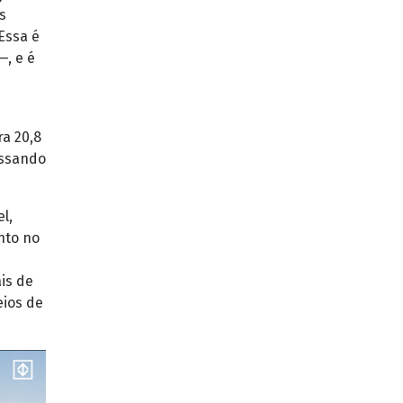
s
Essa é
—, e é
a 20,8
assando
l,
nto no
is de
eios de