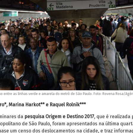
ão entre as linhas verde e amarela do metrô de São Paulo. Foto: Rovena Rosa/Agên
ro*, Marina Harkot** e Raquel Rolnik***
iminares da
pesquisa Origem e Destino 2017
, que é realizada 
politano de São Paulo, foram apresentados na última quart
 quase um censo dos deslocamentos na cidade, e traz informa