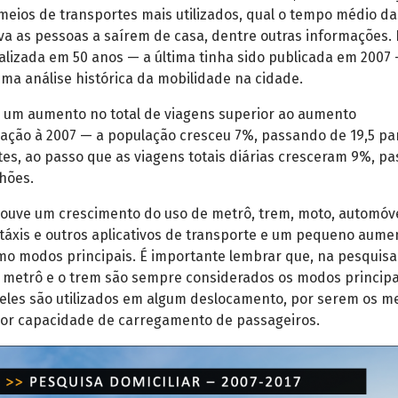
meios de transportes mais utilizados, qual o tempo médio da
va as pessoas a saírem de casa, dentre outras informações. 
alizada em 50 anos — a última tinha sido publicada em 2007 
ma análise histórica da mobilidade na cidade.
 um aumento no total de viagens superior ao aumento
lação à 2007 — a população cresceu 7%, passando de 19,5 par
es, ao passo que as viagens totais diárias cresceram 9%, p
lhões.
 houve um crescimento do uso de metrô, trem, moto, automóve
 táxis e outros aplicativos de transporte e um pequeno aume
omo modos principais. É importante lembrar que, na pesquisa
o metrô e o trem são sempre considerados os modos principa
eles são utilizados em algum deslocamento, por serem os m
or capacidade de carregamento de passageiros.