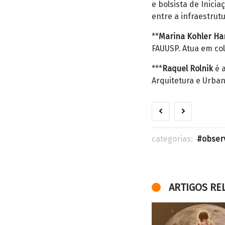
e bolsista de Inici
entre a infraestrutu
**
Marina Kohler Ha
FAUUSP. Atua em col
***
Raquel Rolnik
é a
Arquitetura e Urba
categorias:
obser
ARTIGOS RE