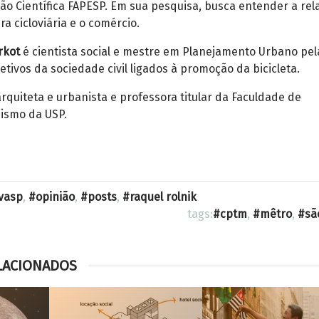
ação Científica FAPESP. Em sua pesquisa, busca entender a rel
ra cicloviária e o comércio.
rkot
é cientista social e mestre em Planejamento Urbano pel
etivos da sociedade civil ligados à promoção da bicicleta.
rquiteta e urbanista e professora titular da Faculdade de
nismo da USP.
vasp
,
opinião
,
posts
,
raquel rolnik
tags:
cptm
,
mêtro
,
sã
LACIONADOS