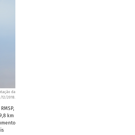
entação da
2/12/2018.
 RMSP,
9,8 km
aumento
is