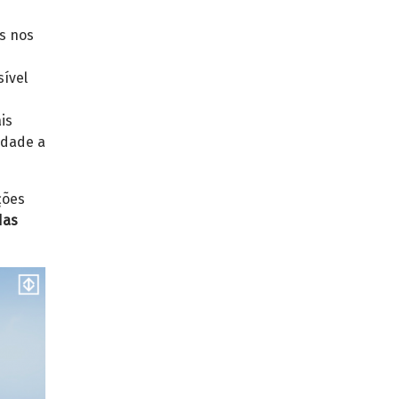
s nos
sível
is
idade a
ções
das