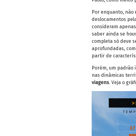
Por enquanto, não 
deslocamentos pela
consideram apenas 
saber ainda se houv
completa só deve se
aprofundadas, com
partir de caracterí
Porém, um padrão i
nas dinâmicas terri
viagens
. Veja o gráf