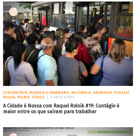
Por
LabCidade
CORONAVÍRUS, MORADIA E URBANISMO
,
MULTIMÍDIA
,
OBSERVASP
,
PODCAST
,
RAQUEL ROLNIK
,
VÍDEOS
6 ANOS ATRÁS
A Cidade é Nossa com Raquel Rolnik #19: Contágio é
maior entre os que saíram para trabalhar