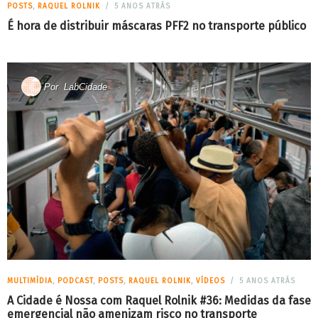
POSTS
,
RAQUEL ROLNIK
5 ANOS ATRÁS
É hora de distribuir máscaras PFF2 no transporte público
Por
LabCidade
MULTIMÍDIA
,
PODCAST
,
POSTS
,
RAQUEL ROLNIK
,
VÍDEOS
5 ANOS ATRÁS
A Cidade é Nossa com Raquel Rolnik #36: Medidas da fase
emergencial não amenizam risco no transporte