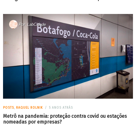
Por
LabCidade
POSTS
,
RAQUEL ROLNIK
5 ANOS ATRÁS
Metrô na pandemia: proteção contra covid ou estações
nomeadas por empresas?