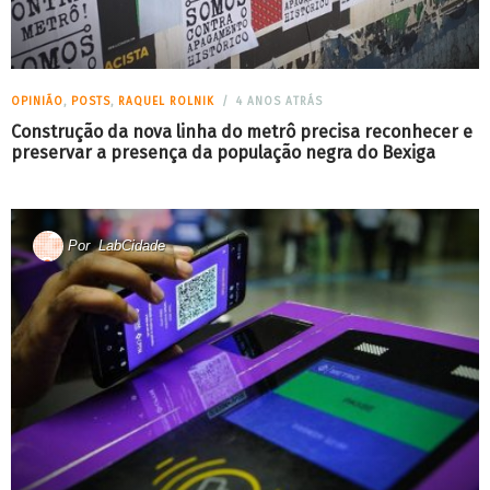
OPINIÃO
,
POSTS
,
RAQUEL ROLNIK
4 ANOS ATRÁS
Construção da nova linha do metrô precisa reconhecer e
preservar a presença da população negra do Bexiga
Por
LabCidade