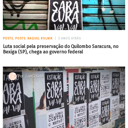
POSTS
,
POSTS
,
RAQUEL ROLNIK
3 ANOS ATRÁS
Luta social pela preservação do Quilombo Saracura, no
Bexiga (SP), chega ao governo federal
Por
LabCidade