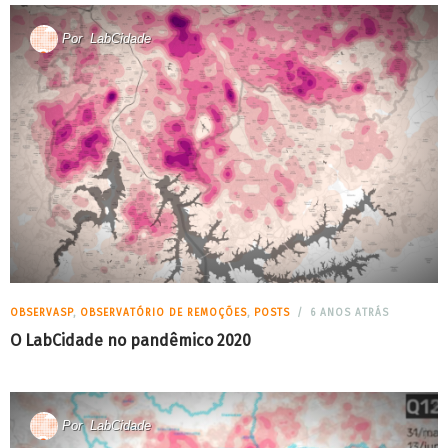
Por
LabCidade
OBSERVASP
,
OBSERVATÓRIO DE REMOÇÕES
,
POSTS
6 ANOS ATRÁS
O LabCidade no pandêmico 2020
Por
LabCidade