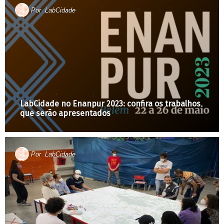
Por
LabCidade
LabCidade no Enanpur 2023: confira os trabalhos
que serão apresentados
Por
LabCidade