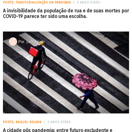
POSTS
,
TERRITORIALIZAÇÃO DA PANDEMIA
5 ANOS ATRÁS
A invisibilidade da população de rua e de suas mortes por
COVID-19 parece ter sido uma escolha.
Por
LabCidade
POSTS
,
RAQUEL ROLNIK
5 ANOS ATRÁS
A cidade pós pandemia: entre futuro excludente e