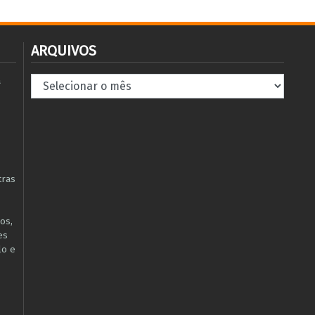
ARQUIVOS
Arquivos
à
tras
os,
es
lo e