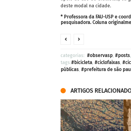
deste modal na cidade.
* Professora da FAU-USP e coor
pesquisadora. Coluna originalm
categorias:
observasp
,
posts
tags:
bicicleta
,
ciclofaixas
,
ci
públicas
,
prefeitura de são pau
ARTIGOS RELACIONAD
A campanha contra
a Lei do Inquilinato
na Argentina e a
Obras do MCMV