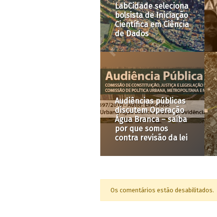
volta da pauta da
paradas, governo
habitação aos
confisca dinheiro
holofotes do debate
para pagar emendas
público
e juros
PPPs habitacionais
como processo de
Alterações no Código
reestruturação
de Trânsito
urbana e de ameaça
fortalecem a
aos territórios
mobilidade que
populares em São
mata
Paulo
Os comentários estão desabilitados.