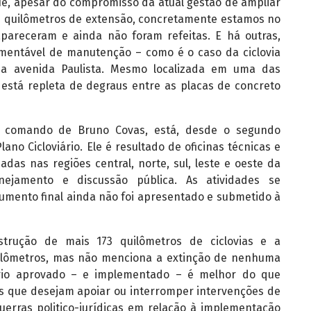
e, apesar do compromisso da atual gestão de ampliar
03 quilômetros de extensão, concretamente estamos no
pareceram e ainda não foram refeitas. E há outras,
amentável de manutenção – como é o caso da ciclovia
 da avenida Paulista. Mesmo localizada em uma das
 está repleta de degraus entre as placas de concreto
o comando de Bruno Covas, está, desde o segundo
ano Cicloviário. Ele é resultado de oficinas técnicas e
adas nas regiões central, norte, sul, leste e oeste da
nejamento e discussão pública. As atividades se
umento final ainda não foi apresentado e submetido à
trução de mais 173 quilômetros de ciclovias e a
quilômetros, mas não menciona a extinção de nenhuma
iário aprovado – e implementado – é melhor do que
as que desejam apoiar ou interromper intervenções de
guerras politico-jurídicas em relação à implementação