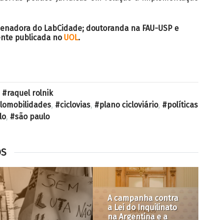
denadora do LabCidade; doutoranda na FAU-USP e
ente publicada no
UOL
.
,
raquel rolnik
clomobilidades
,
ciclovias
,
plano cicloviário
,
políticas
lo
,
são paulo
OS