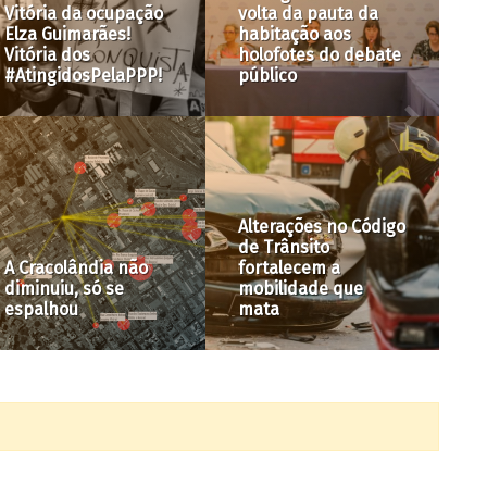
Aspectos financeiros
da Operação Urbana
Como funciona o
Água Branca serão
Auxílio Aluguel em
tema de reunião
São Paulo
Não é acidente, é a
Luta social pela
normalização das
preservação do
mortes! A
Quilombo Saracura,
responsabilidade
no Bexiga (SP),
pública frente às
chega ao governo
mortes no trânsito
federal