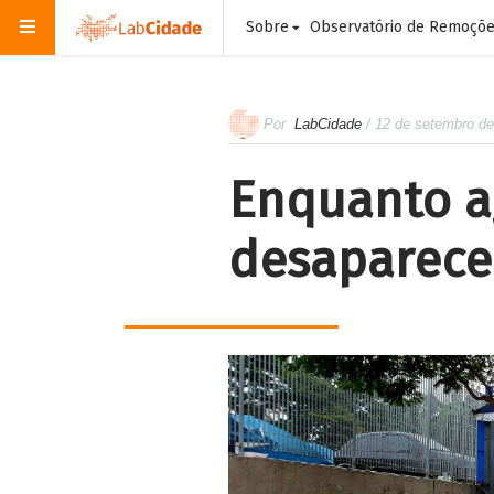
Sobre
Observatório de Remoçõ
Por
LabCidade
/ 12 de setembro d
Enquanto a
desaparecem