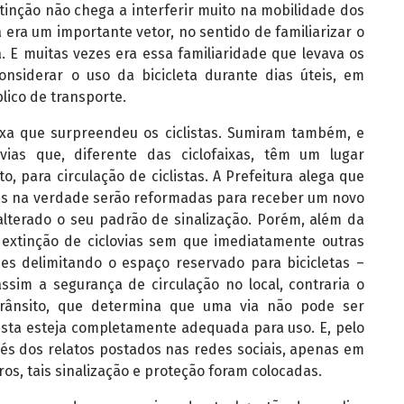
tinção não chega a interferir muito na mobilidade dos
 era um importante vetor, no sentido de familiarizar o
. E muitas vezes era essa familiaridade que levava os
onsiderar o uso da bicicleta durante dias úteis, em
ico de transporte.
aixa que surpreendeu os ciclistas. Sumiram também, e
ovias que, diferente das ciclofaixas, têm um lugar
, para circulação de ciclistas. A Prefeitura alega que
das na verdade serão reformadas para receber um novo
alterado o seu padrão de sinalização. Porém, além da
 extinção de ciclovias sem que imediatamente outras
nes delimitando o espaço reservado para bicicletas –
ssim a segurança de circulação no local, contraria o
 Trânsito, que determina que uma via não pode ser
esta esteja completamente adequada para uso. E, pelo
avés dos relatos postados nas redes sociais, apenas em
ros, tais sinalização e proteção foram colocadas.