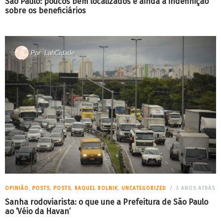
São Paulo: poucos bem localizados e ainda a indefinição
sobre os beneficiários
Por
LabCidade
OPINIÃO
,
POSTS
,
POSTS
,
RAQUEL ROLNIK
,
UNCATEGORIZED
3 ANOS ATRÁS
Sanha rodoviarista: o que une a Prefeitura de São Paulo
ao ‘Véio da Havan’