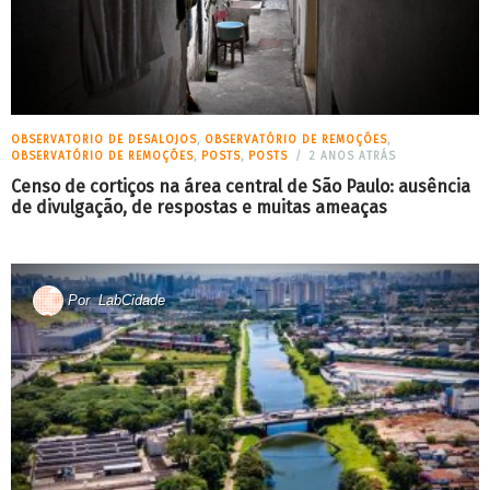
OBSERVATORIO DE DESALOJOS
,
OBSERVATÓRIO DE REMOÇÕES
,
OBSERVATÓRIO DE REMOÇÕES
,
POSTS
,
POSTS
2 ANOS ATRÁS
Censo de cortiços na área central de São Paulo: ausência
de divulgação, de respostas e muitas ameaças
Por
LabCidade