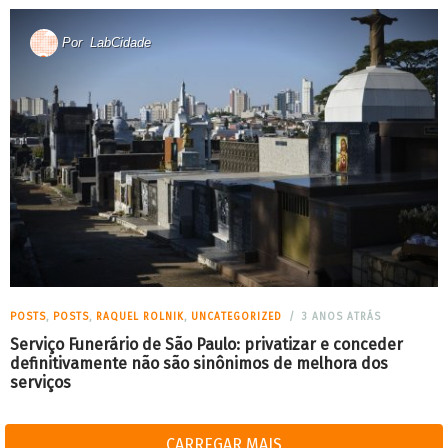
Por
LabCidade
POSTS
,
POSTS
,
RAQUEL ROLNIK
,
UNCATEGORIZED
3 ANOS ATRÁS
Serviço Funerário de São Paulo: privatizar e conceder
definitivamente não são sinônimos de melhora dos
serviços
CARREGAR MAIS