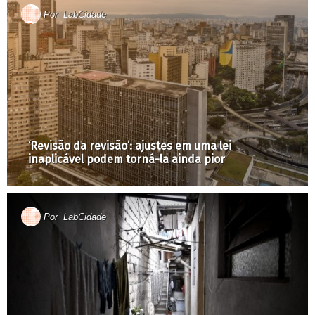
Por
LabCidade
‘Revisão da revisão’: ajustes em uma lei
inaplicável podem torná-la ainda pior
Por
LabCidade