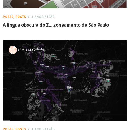
POSTS
,
POSTS
3 ANOS ATRÁS
A língua obscura do Z… zoneamento de São Paulo
Por
LabCidade
POSTS
,
POSTS
3 ANOS ATRÁS