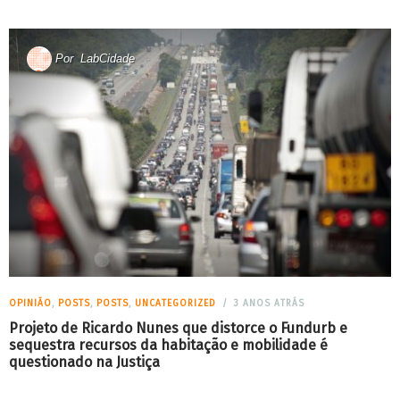
Por
LabCidade
OPINIÃO
,
POSTS
,
POSTS
,
UNCATEGORIZED
3 ANOS ATRÁS
Projeto de Ricardo Nunes que distorce o Fundurb e
sequestra recursos da habitação e mobilidade é
questionado na Justiça