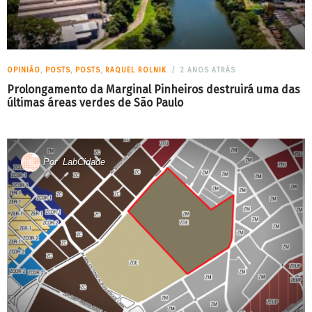
OPINIÃO
,
POSTS
,
POSTS
,
RAQUEL ROLNIK
2 ANOS ATRÁS
Prolongamento da Marginal Pinheiros destruirá uma das
últimas áreas verdes de São Paulo
Por
LabCidade