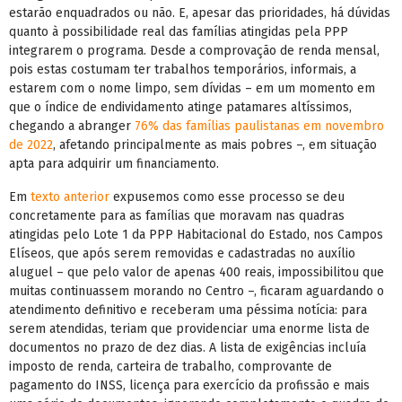
estarão enquadrados ou não. E, apesar das prioridades, há dúvidas
quanto à possibilidade real das famílias atingidas pela PPP
integrarem o programa. Desde a comprovação de renda mensal,
pois estas costumam ter trabalhos temporários, informais, a
estarem com o nome limpo, sem dívidas – em um momento em
que o índice de endividamento atinge patamares altíssimos,
chegando a abranger
76% das famílias paulistanas em novembro
de 2022
, afetando principalmente as mais pobres –, em situação
apta para adquirir um financiamento.
Em
texto anterior
expusemos como esse processo se deu
concretamente para as famílias que moravam nas quadras
atingidas pelo Lote 1 da PPP Habitacional do Estado, nos Campos
Elíseos, que após serem removidas e cadastradas no auxílio
aluguel – que pelo valor de apenas 400 reais, impossibilitou que
muitas continuassem morando no Centro –, ficaram aguardando o
atendimento definitivo e receberam uma péssima notícia: para
serem atendidas, teriam que providenciar uma enorme lista de
documentos no prazo de dez dias. A lista de exigências incluía
imposto de renda, carteira de trabalho, comprovante de
pagamento do INSS, licença para exercício da profissão e mais