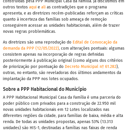
construídas pela PPP Municipal Casa da Família. Já discutimos em
outros textos
aqui
e
ali
as contradições que o programa
apresenta, e as diretrizes recém-publicadas reforçam as críticas
quanto à incerteza das famílias sob ameaça de remoção
conseguirem acessar as unidades habitacionais, além de trazer
novas regras problemáticas.
As diretrizes são uma reprodução do
Edital de Convocação da
demanda da PPP (12/05/2022)
, com alterações pontuais: algumas
consistem apenas na incorporação de regras definidas
posteriormente à publicação original (como alguns dos critérios
de priorização por pontuação do
Decreto Municipal nº 61.282
),
outras, no entanto, são reveladoras dos últimos andamentos da
implantação da PPP nos lotes ocupados.
Sobre a PPP Habitacional do Município
A PPP Habitacional Municipal Casa da Família é uma parceria do
poder público com privados para a construção de 22.950 mil
novas unidades habitacionais em 12 Lotes localizados nas
diferentes regiões da cidade, para famílias de baixa, média e alta
renda. De todas as unidades propostas, apenas 53% (13.313
unidades) são HIS-1, destinadas a famílias nas faixas de renda