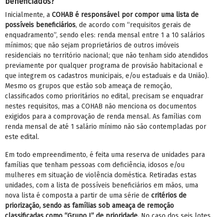
beneficiados?
Inicialmente, a
COHAB é responsável por compor uma lista de
possíveis beneficiários
, de acordo com “requisitos gerais de
enquadramento”, sendo eles: renda mensal entre 1 a 10 salários
mínimos; que não sejam proprietários de outros imóveis
residenciais no território nacional; que não tenham sido atendidos
previamente por qualquer programa de provisão habitacional e
que integrem os cadastros municipais, e/ou estaduais e da União).
Mesmo os grupos que estão sob ameaça de remoção,
classificados como prioritários no edital, precisam se enquadrar
nestes requisitos, mas a COHAB não menciona os documentos
exigidos para a comprovação de renda mensal. As famílias com
renda mensal de até 1 salário mínimo não são contempladas por
este edital.
Em todo empreendimento, é feita uma reserva de unidades para
famílias que tenham pessoas com deficiência, idosos e/ou
mulheres em situação de violência doméstica. Retiradas estas
unidades, com a lista de possíveis beneficiários em mãos, uma
nova lista é composta a partir de uma série de
critérios de
priorização, sendo as famílias sob ameaça de remoção
classificadas como “Grupo I” de prioridade.
No caso dos seis lotes