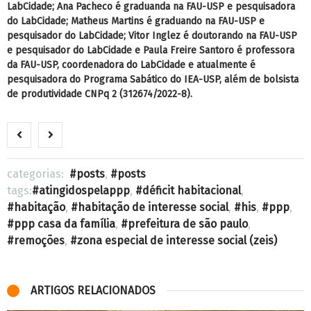
LabCidade; Ana Pacheco é graduanda na FAU-USP e pesquisadora
do LabCidade; Matheus Martins é graduando na FAU-USP e
pesquisador do LabCidade; Vitor Inglez é doutorando na FAU-USP
e pesquisador do LabCidade e Paula Freire Santoro é professora
da FAU-USP, coordenadora do LabCidade e atualmente é
pesquisadora do Programa Sabático do IEA-USP, além de bolsista
de produtividade CNPq 2 (312674/2022-8).
categorias:
posts
,
posts
tags:
atingidospelappp
,
déficit habitacional
,
habitação
,
habitação de interesse social
,
his
,
ppp
,
ppp casa da família
,
prefeitura de são paulo
,
remoções
,
zona especial de interesse social (zeis)
ARTIGOS RELACIONADOS