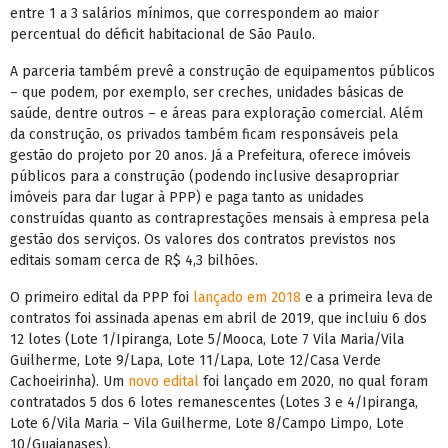
entre 1 a 3 salários mínimos, que correspondem ao maior
percentual do déficit habitacional de São Paulo.
A parceria também prevê a construção de equipamentos públicos
– que podem, por exemplo, ser creches, unidades básicas de
saúde, dentre outros – e áreas para exploração comercial. Além
da construção, os privados também ficam responsáveis pela
gestão do projeto por 20 anos. Já a Prefeitura, oferece imóveis
públicos para a construção (podendo inclusive desapropriar
imóveis para dar lugar à PPP) e paga tanto as unidades
construídas quanto as contraprestações mensais à empresa pela
gestão dos serviços. Os valores dos contratos previstos nos
editais somam cerca de R$ 4,3 bilhões.
O primeiro edital da PPP foi
lançado em 2018
e a primeira leva de
contratos foi assinada apenas em abril de 2019, que incluiu 6 dos
12 lotes (Lote 1/Ipiranga, Lote 5/Mooca, Lote 7 Vila Maria/Vila
Guilherme, Lote 9/Lapa, Lote 11/Lapa, Lote 12/Casa Verde
Cachoeirinha). Um
novo edital
foi lançado em 2020, no qual foram
contratados 5 dos 6 lotes remanescentes (Lotes 3 e 4/Ipiranga,
Lote 6/Vila Maria – Vila Guilherme, Lote 8/Campo Limpo, Lote
10/Guaianases).