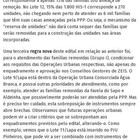
correspondente a apenas 15% das famílias sob ameaça de
remoção. No Lote 12, 15% das 1.800 HIS-1 corresponde a 270
unidades, não chegando nem perto de atender as 6 mil famílias
que têm suas casas ameaçadas pela PPP. Ou seja, o mecanismo da
“reserva de unidades” não dará conta sequer das famílias que
serão removidas para a construção das unidades nas áreas
incorporadas.
Uma terceira
regra nova
deste edital em relação ao anterior foi,
para o atendimento das famílias removidas (Grupo I), condicionar
aos requisitos das Operações Urbanas respectivas, não apenas do
enquadramento e aprovação nos Conselhos Gestores de ZEIS. O
Lote 9/Lapa está dentro da Operação Urbana Consorciada Água
Branca, e possui outras prioridades de atendimento, como por
exemplo, atender as famílias removidas da Favela do Sapo e
Aldeinha, que possivelmente poderão ser atendidas pela PPP. Mas
é preciso ter cuidado, esta sobreposição de instrumentos sempre
abre brechas. Observamos que futuras operações urbanas
podem vir a criar critérios que se sobreponham aos
enquadramentos previstos pelo edital, alterando-o. Como
exemplo, vemos que o Lote 11/Lapa está inserido no PIU
Pinheiros, que pode vir a ser combinado com instrumentos de