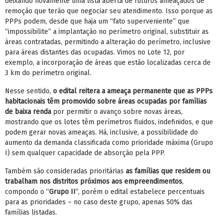
deixando novamente uma lista aberta de futuros ameaçados de
remoção que terão que negociar seu atendimento. Isso porque as
PPPs podem, desde que haja um “fato superveniente” que
“impossibilite” a implantação no perímetro original, substituir as
áreas contratadas, permitindo a alteração do perímetro, inclusive
para áreas distantes das ocupadas. Vimos no Lote 12, por
exemplo, a incorporação de áreas que estão localizadas cerca de
3 km do perímetro original.
Nesse sentido,
o edital reitera a ameaça permanente que as PPPs
habitacionais têm promovido sobre áreas ocupadas por famílias
de baixa renda
por permitir o avanço sobre novas áreas,
mostrando que os lotes têm perímetros fluidos, indefinidos, e que
podem gerar novas ameaças. Há, inclusive, a possibilidade do
aumento da demanda classificada como prioridade máxima (Grupo
I) sem qualquer capacidade de absorção pela PPP.
Também são consideradas prioritárias
as famílias que residem ou
trabalham nos distritos próximos aos empreendimentos
,
compondo o “
Grupo II
”, porém o edital estabelece percentuais
para as prioridades – no caso deste grupo, apenas 50% das
famílias listadas.