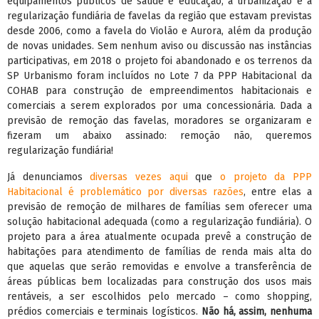
equipamentos públicos de saúde e educação, a urbanização e a
regularização fundiária de favelas da região que estavam previstas
desde 2006, como a favela do Violão e Aurora, além da produção
de novas unidades. Sem nenhum aviso ou discussão nas instâncias
participativas, em 2018 o projeto foi abandonado e os terrenos da
SP Urbanismo foram incluídos no Lote 7 da PPP Habitacional da
COHAB para construção de empreendimentos habitacionais e
comerciais a serem explorados por uma concessionária. Dada a
previsão de remoção das favelas, moradores se organizaram e
fizeram um abaixo assinado: remoção não, queremos
regularização fundiária!
Já denunciamos
diversas vezes aqui
que
o projeto da PPP
Habitacional é problemático por diversas razões
, entre elas a
previsão de remoção de milhares de famílias sem oferecer uma
solução habitacional adequada (como a regularização fundiária). O
projeto para a área atualmente ocupada prevê a construção de
habitações para atendimento de famílias de renda mais alta do
que aquelas que serão removidas e envolve a transferência de
áreas públicas bem localizadas para construção dos usos mais
rentáveis, a ser escolhidos pelo mercado – como shopping,
prédios comerciais e terminais logísticos.
Não há, assim, nenhuma