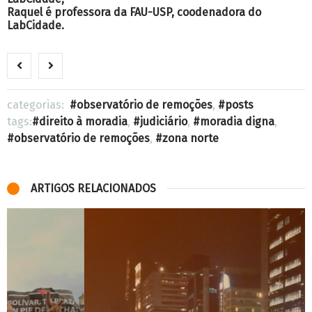
Raquel é professora da FAU-USP, coodenadora do
LabCidade.
categorias:
observatório de remoções
,
posts
tags:
direito à moradia
,
judiciário
,
moradia digna
,
observatório de remoções
,
zona norte
ARTIGOS RELACIONADOS