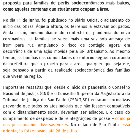
proposta para famílias de perfis socioeconômicos mais baixos,
como aquelas centenas que atualmente ocupam a área
.
No dia 11 de junho, foi publicado no Diário Oficial o adiamento do
início das obras. Àquela altura, os terrenos já estavam ocupados.
Ainda assim, mesmo diante do contexto da pandemia do novo
coronavírus, as famílias se veem mais uma vez sob ameaça de
irem para rua, ampliando o risco de contágio, agora, em
decorrência de uma ação movida pela SP Urbanismo. Ao mesmo
tempo, as famílias das comunidades do entorno seguem cobrando
da prefeitura que o projeto para a área, qualquer que seja ele,
seja pensado a partir da realidade socioeconômica das famílias
que vivem na região.
Importante ressaltar que, desde o início da pandemia, o Conselho
Nacional de Justiça (CNJ) e o Conselho Superior da Magistratura do
Tribunal de Justiça de São Paulo (CSM-TJSP) editaram normativas
prevendo que todos os atos judiciais que não fossem compatíveis
com o distanciamento social deveriam ser adiados. É o caso do
cumprimento de despejos e de reintegrações de posse –
como já
nos posicionamos diversas vezes
. No estado de São Paulo,
essa
orientação foi renovada até 26 de julho
.