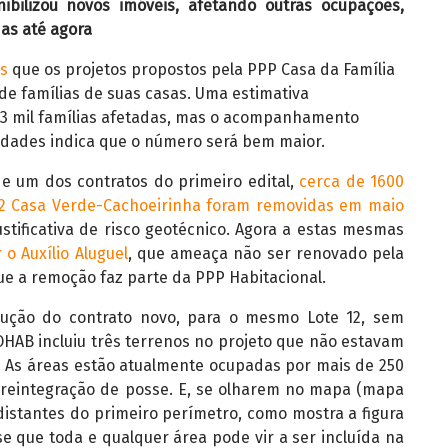
ibilizou novos imóveis, afetando outras ocupações,
as até agora
s
que os projetos propostos pela PPP Casa da Família
e famílias de suas casas. Uma estimativa
3 mil famílias afetadas, mas o acompanhamento
dades indica que o número será bem maior.
e um dos contratos do primeiro edital,
cerca de 1600
12 Casa Verde-Cachoeirinha foram removidas em maio
justificativa de risco geotécnico. Agora a estas mesmas
o Auxílio Aluguel
, que ameaça não ser renovado pela
e a remoção faz parte da PPP Habitacional.
cução do contrato novo, para o mesmo Lote 12, sem
OHAB incluiu três terrenos no projeto que não estavam
l. As áreas estão atualmente ocupadas por mais de 250
 reintegração de posse. E, se olharem no mapa (mapa
distantes do primeiro perímetro, como mostra a figura
se que toda e qualquer área pode vir a ser incluída na