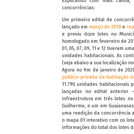
Explicando com mais calma,
concorrências:
Um primeiro edital de concorrê
lançado em
março de 2018
e
rep
e previu doze lotes no Municí
homologado em fevereiro de 2019
01, 05, 07, 09, 11 e 12 tiveram u
unidades habitacionais. As co
(veja abaixo a sua localização no
Agora no fim de janeiro de 20
público-privada da habitação d
11.790 unidades habitacionais p
lançadas no edital anterior 
infraestrutura em três lotes n
Guilherme, e um em Guaianases.
uma reedição da concorrência a
o mapa 01 interativo com os lot
informações do total dos lotes 