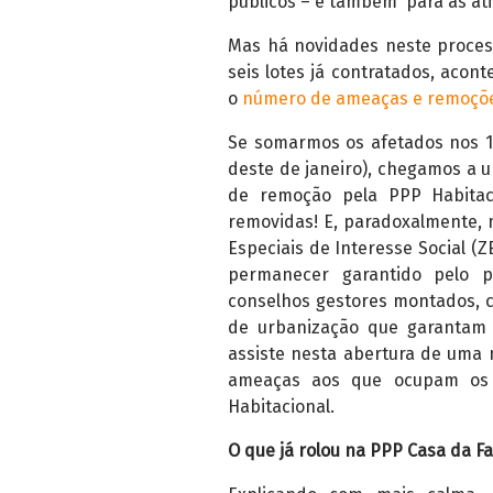
públicos – e também para as at
Mas há novidades neste proces
seis lotes já contratados, acon
o
número de ameaças e remoçõe
Se somarmos os afetados nos 12 
deste de janeiro), chegamos a
de remoção pela PPP Habitaci
removidas! E, paradoxalmente,
Especiais de Interesse Social (Z
permanecer garantido pelo p
conselhos gestores montados, 
de urbanização que garantam 
assiste nesta abertura de uma 
ameaças aos que ocupam os 
Habitacional.
O que já rolou na PPP Casa da Fa