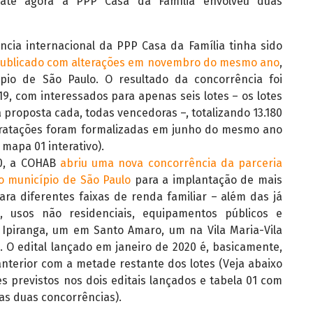
 até agora a PPP Casa da Família envolveu duas
ncia internacional da PPP Casa da Família tinha sido
ublicado com alterações em novembro do mesmo ano
,
pio de São Paulo. O resultado da concorrência foi
, com interessados para apenas seis lotes – os lotes
ma proposta cada, todas vencedoras –, totalizando 13.180
ntratações foram formalizadas em junho do mesmo ano
 mapa 01 interativo).
20, a COHAB
abriu uma nova concorrência da parceria
o município de São Paulo
para a implantação de mais
ara diferentes faixas de renda familiar – além das já
–, usos não residenciais, equipamentos públicos e
o Ipiranga, um em Santo Amaro, um na Vila Maria-Vila
 O edital lançado em janeiro de 2020 é, basicamente,
nterior com a metade restante dos lotes (Veja abaixo
es previstos nos dois editais lançados e tabela 01 com
das duas concorrências).