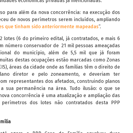
ividades econômicas privadas já mencionadas.
so para além da nova concorrência: na execução dos
teceu de novos perímetros serem incluídos, ampliando
s que tinham sido anteriormente mapeadas
“.
lotes (6 do primeiro edital, já contratados, e mais 6
 um número conservador de 21 mil pessoas ameaçadas
onal do município, além de 5,5 mil que já foram
 muitas destas ocupações estão marcadas como Zonas
EIS), áreas da cidade onde as famílias têm o direito de
lano diretor e pelo zoneamento, e deveriam ter
com representantes dos afetados, construindo planos
a sua permanência na área. Tudo ilusão: o que se
nova concorrência é uma atualização e ampliação das
perímetros dos lotes não contratados desta PPP
mília