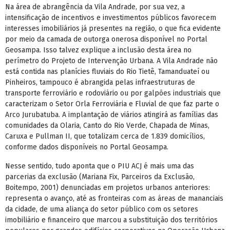
Na área de abrangência da Vila Andrade, por sua vez, a
intensificação de incentivos e investimentos públicos favorecem
interesses imobiliários já presentes na região, o que fica evidente
por meio da camada de outorga onerosa disponível no Portal
Geosampa. Isso talvez explique a inclusão desta área no
perímetro do Projeto de Intervenção Urbana. A Vila Andrade não
está contida nas planícies fluviais do Rio Tietê, Tamanduateí ou
Pinheiros, tampouco é abrangida pelas infraestruturas de
transporte ferroviário e rodoviário ou por galpões industriais que
caracterizam o Setor Orla Ferroviária e Fluvial de que faz parte o
Arco Jurubatuba. A implantação de viários atingirá as famílias das
comunidades da Olaria, Canto do Rio Verde, Chapada de Minas,
Caruxa e Pullman II, que totalizam cerca de 1.839 domicílios,
conforme dados disponíveis no Portal Geosampa.
Nesse sentido, tudo aponta que o PIU ACJ é mais uma das
parcerias da exclusão (Mariana Fix, Parceiros da Exclusão,
Boitempo, 2001) denunciadas em projetos urbanos anteriores:
representa o avanço, até as fronteiras com as áreas de mananciais
da cidade, de uma aliança do setor público com os setores
imobiliário e financeiro que marcou a substituição dos territórios