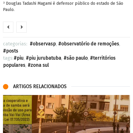
Douglas Tadashi Magami é defensor público do estado de São
³
Paulo.
categorias:
observasp
,
observatório de remoções
,
posts
tags:
piu
,
piu jurubatuba
,
são paulo
,
territórios
populares
,
zona sul
ARTIGOS RELACIONADOS