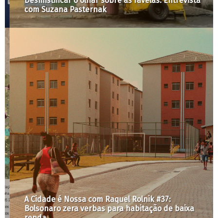
Desmistificar o olhar sobre as favelas: Entrevista
com Suzana Pasternak
A Cidade é Nossa com Raquel Rolnik #37:
Bolsonaro zera verbas para habitação de baixa
renda