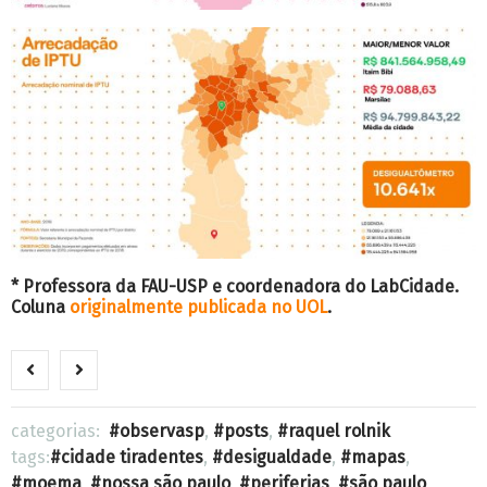
* Professora da FAU-USP e coordenadora do LabCidade.
Coluna
originalmente publicada no UOL
.
categorias:
observasp
,
posts
,
raquel rolnik
tags:
cidade tiradentes
,
desigualdade
,
mapas
,
moema
,
nossa são paulo
,
periferias
,
são paulo