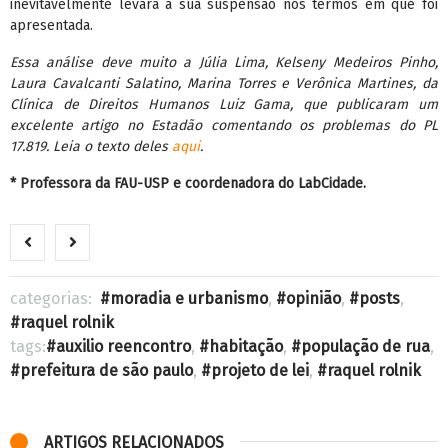
inevitavelmente levará à sua suspensão nos termos em que foi
apresentada.
Essa análise deve muito a Júlia Lima, Kelseny Medeiros Pinho,
Laura Cavalcanti Salatino, Marina Torres e Verônica Martines, da
Clínica de Direitos Humanos Luiz Gama, que publicaram um
excelente artigo no Estadão comentando os problemas do PL
17.819. Leia o texto deles
aqui
.
* Professora da FAU-USP e coordenadora do LabCidade.
categorias:
moradia e urbanismo
,
opinião
,
posts
,
raquel rolnik
tags:
auxilio reencontro
,
habitação
,
população de rua
,
prefeitura de são paulo
,
projeto de lei
,
raquel rolnik
ARTIGOS RELACIONADOS