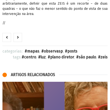
arbitrariamente, definir que esta ZEIS é um recorte – de duas
quadras – o que não faz o menor sentido do ponto de vista de sua
intervenção na área.
//
categorias:
mapas
,
observasp
,
posts
tags:
centro
,
luz
,
plano diretor
,
são paulo
,
zeis
ARTIGOS RELACIONADOS