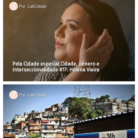
Por
LabCidade
Pela Cidade especial Cidade, Gênero e
Interseccionalidade #17: Helena Vieira
Por
LabCidade