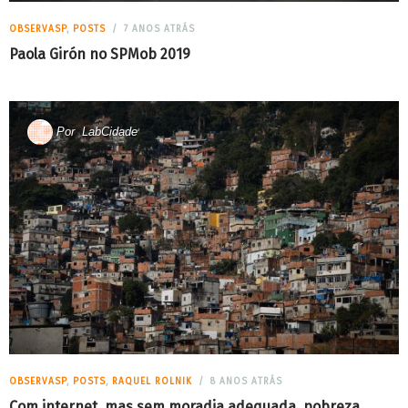
OBSERVASP
,
POSTS
7 ANOS ATRÁS
Paola Girón no SPMob 2019
Por
LabCidade
OBSERVASP
,
POSTS
,
RAQUEL ROLNIK
8 ANOS ATRÁS
Com internet, mas sem moradia adequada, pobreza