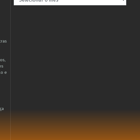
tras
os,
es
lo e
ça