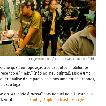
Imagem: Reprodução/Luís Eduardo Catenacci/Flickr
e que qualquer oposição aos produtos imobiliários
erecendo é “nimby” (não no meu quintal). Isso é uma
quer análise de impacto, seja nos ambientes urbanos,
e cada lugar.
 46 do “A Cidade é Nossa” com Raquel Rolnik. Para ouvi-
 favorita acesse:
Spotify
,
Apple Podcasts
,
Google