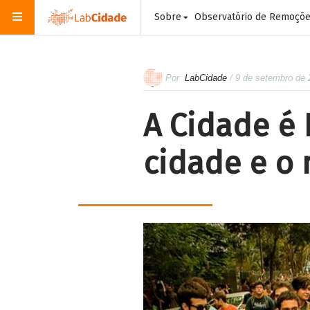
Sobre
Observatório de Remoçõ
Por
LabCidade
/ 9 de setembro de
A Cidade é 
cidade e o 