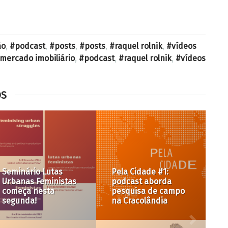
ão
,
podcast
,
posts
,
posts
,
raquel rolnik
,
vídeos
mercado imobiliário
,
podcast
,
raquel rolnik
,
vídeos
OS
o Lutas
Pela Cidade #1:
Chuvas, tra
Feministas
podcast aborda
riscos… e o
nesta
pesquisa de campo
cego das po
na Cracolândia
públicas