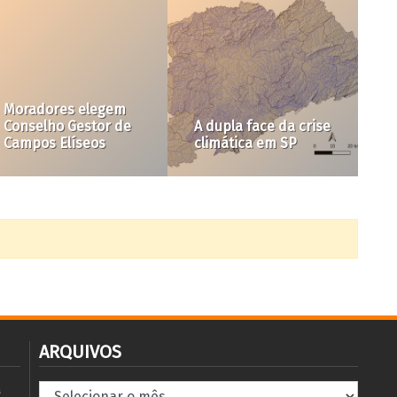
Alterações 
de Trânsito
es elegem
fortalecem 
 Gestor de
A dupla face da crise
mobilidade
líseos
climática em SP
mata
ARQUIVOS
Arquivos
à