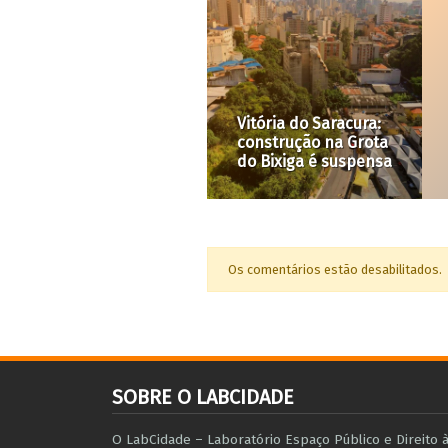
Vitória do Saracura:
Morador
construção na Grota
Conselho
do Bixiga é suspensa
Campos E
Os comentários estão desabilitados.
SOBRE O LABCIDADE
O LabCidade – Laboratório Espaço Público e Direito 