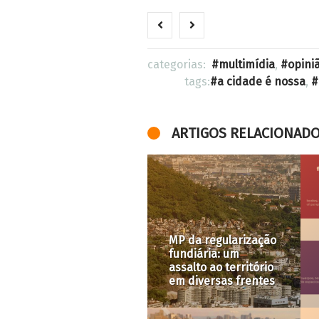
categorias:
multimídia
,
opini
tags:
a cidade é nossa
,
ARTIGOS RELACIONAD
MP da regularização
Seminári
fundiária: um
Urbanas 
assalto ao território
começa 
em diversas frentes
segunda!