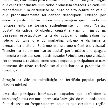
luz do sol, construído para a ativação de mais de 700 jatos d’água
que cenograficamente iluminados prometem oferecer à cidade um
“espetáculo”. Sua distribuição ao longo do eixo central do Vale –
que propositadamente foi deixado desocupado, ladeado por
imensos postes de luz – cria uma paisagem que, quando em
funcionamento se tornará, evidentemente, um novo “cartão
postal” da cidade. O objetivo central é criar um marco na
paisagem espetaculoso, tentando colocar o Anhangabaú no
roteiro do turismo e do marketing urbano, e da iminente
propaganda eleitoral. Será que era isso que o Centro precisava?
Transformar-se em um “cartão postal” performático que apaga a
memória e substitui seus atuais usuários? Ainda, será que a cidade
reconhecerá a novidade como uma conquista, principalmente num
momento de triste reclusão social relacionado à pandemia do
Covid-19?
Ativação do Vale ou substituição do território popular pelas
classes médias?
Uma das principais justificativas daqueles que defendem a
intervenção está em uma necessária “ativação” do Vale, dada certa
falta de usos ou frequentadores. Aqueles que circulam a região