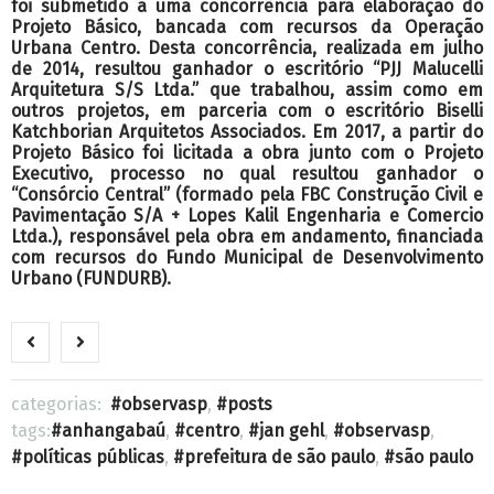
foi submetido a uma concorrência para elaboração do
Projeto Básico, bancada com recursos da Operação
Urbana Centro. Desta concorrência, realizada em julho
de 2014, resultou ganhador o escritório “PJJ Malucelli
Arquitetura S/S Ltda.” que trabalhou, assim como em
outros projetos, em parceria com o escritório Biselli
Katchborian Arquitetos Associados. Em 2017, a partir do
Projeto Básico foi licitada a obra junto com o Projeto
Executivo, processo no qual resultou ganhador o
“Consórcio Central” (formado pela FBC Construção Civil e
Pavimentação S/A + Lopes Kalil Engenharia e Comercio
Ltda.), responsável pela obra em andamento, financiada
com recursos do Fundo Municipal de Desenvolvimento
Urbano (FUNDURB).
categorias:
observasp
,
posts
tags:
anhangabaú
,
centro
,
jan gehl
,
observasp
,
políticas públicas
,
prefeitura de são paulo
,
são paulo