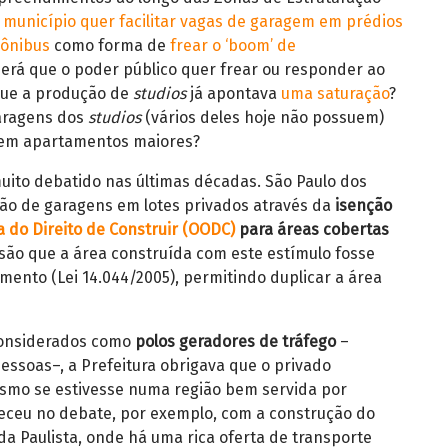
 município quer facilitar vagas de garagem em prédios
 ônibus
como forma de
frear o ‘boom’ de
erá que o poder público quer frear ou responder ao
 que a produção de
studios
já apontava
uma saturação
?
garagens dos
studios
(vários deles hoje não possuem)
 em apartamentos maiores?
uito debatido nas últimas décadas. São Paulo dos
ção de garagens em lotes privados através da
isenção
 do Direito de Construir (OODC)
para áreas cobertas
ssão que a área construída com este estímulo fosse
amento (Lei 14.044/2005), permitindo duplicar a área
onsiderados como
polos geradores de tráfego
–
essoas–, a Prefeitura obrigava que o privado
smo se estivesse numa região bem servida por
receu no debate, por exemplo, com a construção do
ida Paulista, onde há uma rica oferta de transporte