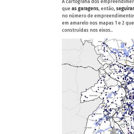
A cartografia dos empreendimen
que
as garagens
, então,
seguira
no número de empreendimentos
em amarelo nos mapas 1 e 2 qu
construídas nos eixos..