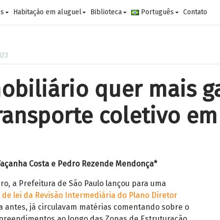
es
Habitação em aluguel
Biblioteca
Português
Contato
023
obiliário quer mais g
ransporte coletivo em
y Façanha Costa e Pedro Rezende Mendonça*
eiro, a Prefeitura de São Paulo lançou para uma
 de lei da Revisão Intermediária do Plano Diretor
a antes, já circulavam matérias comentando sobre o
reendimentos ao longo das Zonas de Estruturação