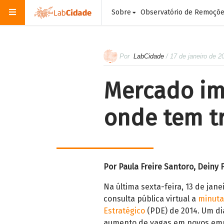
Sobre
Observatório de Remoçõ
Por
LabCidade
/ 17 de janeiro de 2
Mercado im
onde tem t
Por Paula Freire Santoro, Dein
Na última sexta-feira, 13 de jan
consulta pública virtual a
minuta
Estratégico
(PDE) de 2014. Um di
aumento de vagas em novos emp