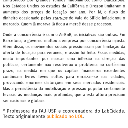
controlados por grandes fundos imobiliários, como
Blackstone.
Nos Estados Unidos os estados da Califórnia e Oregon limitaram o
aumento dos preços de locação por ano. Por lá, o fluxo de
dinheiro ocasionado pelas
startups
do Vale do Silício inflacionou o
mercado. Quem já morava lá ficou a mercê desse processo.
Onde a concorrência é com o AirBnB, as iniciativas são outras. Em
Barcelona, o governo multou a empresa por concorrência injusta.
Além disso, os movimentos sociais pressionaram por limitação da
oferta de locação para veraneio, e assim foi feito. Essas medidas,
muito importantes por marcar uma inflexão na direção das
políticas, certamente não resolverão o problema no curtíssimo
prazo, na medida em que os capitais financeiros excedentes
continuam livres leves soltos para enraizar-se nas cidades,
provocando enormes distorções em seus mercados residenciais.
Mas a persistência da mobilização e pressão popular certamente
levarão às mudanças mais profundas, que a esta altura precisam
ser nacionais e globais.
* Professora da FAU-USP e coordenadora do LabCidade.
Texto originalmente
publicado no UOL
.