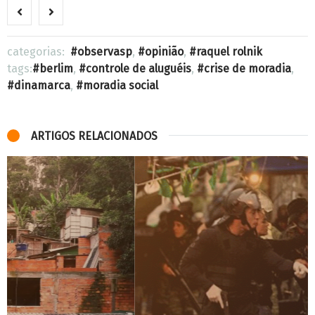
categorias:
observasp
,
opinião
,
raquel rolnik
tags:
berlim
,
controle de aluguéis
,
crise de moradia
,
dinamarca
,
moradia social
ARTIGOS RELACIONADOS