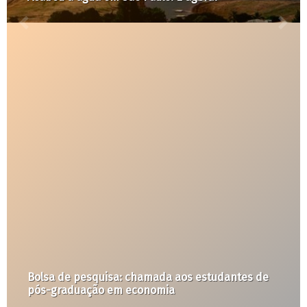
Um guia de planejamento abolicionista para
resistir ao Trumpismo