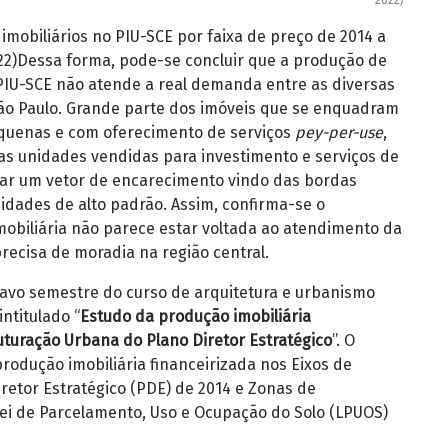
imobiliários no PIU-SCE por faixa de preço de 2014 a
22)
Dessa forma, pode-se concluir que a produção de
PIU-SCE não atende a real demanda entre as diversas
ão Paulo. Grande parte dos imóveis que se enquadram
equenas e com oferecimento de serviços
pey-per-use
,
s unidades vendidas para investimento e serviços de
rvar um vetor de encarecimento vindo das bordas
dades de alto padrão. Assim, confirma-se o
obiliária não parece estar voltada ao atendimento da
ecisa de moradia na região central.
itavo semestre do curso de arquitetura e urbanismo
intitulado “
Estudo da produção imobiliária
ruturação Urbana do Plano Diretor Estratégico
”. O
rodução imobiliária financeirizada nos Eixos de
retor Estratégico (PDE) de 2014 e Zonas de
ei de Parcelamento, Uso e Ocupação do Solo (LPUOS)