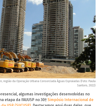
in, região da Operação Urbana Consorciada Águas Espraiadas (Foto: Paula
Santoro, 2022)
presencial, algumas investigações desenvolvidas no
na etapa da FAUUSP no 30º
Simpósio Internacional de
a da USP (SIICUSP)
. Destacamos aqui duas delas, que