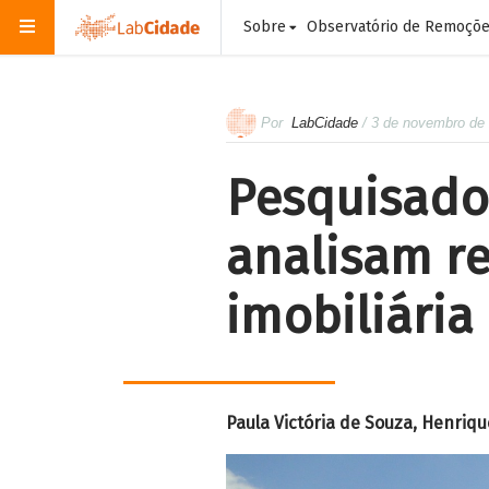
Sobre
Observatório de Remoçõ
Por
LabCidade
/ 3 de novembro de
Pesquisador
analisam r
imobiliária
Paula Victória de Souza, Henriqu