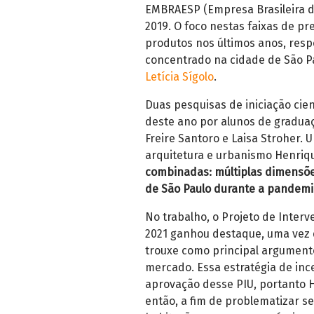
EMBRAESP (Empresa Brasileira d
2019.
O foco nestas faixas de p
produtos nos últimos anos, resp
concentrado na cidade de São P
Letícia Sígolo
.
Duas pesquisas de iniciação cie
deste ano por alunos de graduaç
Freire Santoro e Laisa Stroher.
U
arquitetura e urbanismo Henriqu
combinadas: múltiplas dimensões
de São Paulo durante a pandemi
No trabalho, o Projeto de Inter
2021 ganhou destaque, uma vez 
trouxe como principal argumento
mercado. Essa estratégia de inc
aprovação desse PIU, portanto H
então, a fim de problematizar se