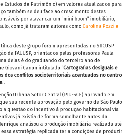
e Estudos de Patrimônio) em valores atualizados para
reço também se deu face ao crescimento destes
onsáveis por alavancar um “mini boom” imobiliário,
aulo, como já trataram autoras como
Carolina Pozzi e
ntífica deste grupo foram apresentadas no SIICUSP
ão da FAUUSP, orientados pelas professoras Paula
ma delas é do graduando do terceiro ano de
e Giovani Canan intitulada “
Cartografias desiguais e
 dos conflitos socioterritoriais acentuados no centro
a
”.
venção Urbana Setor Central (PIU-SCE) aprovado em
que sua recente aprovação pelo governo de São Paulo
 a questão do incentivo à produção habitacional via
entivos já existia de forma semelhante antes da
enrique analisou a produção imobiliária realizada até
 essa estratégia replicada teria condições de produzir