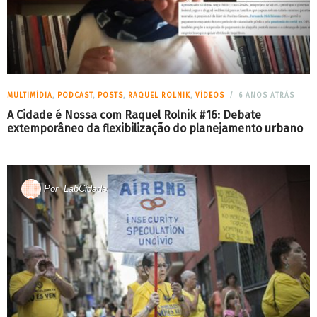
MULTIMÍDIA
,
PODCAST
,
POSTS
,
RAQUEL ROLNIK
,
VÍDEOS
6 ANOS ATRÁS
A Cidade é Nossa com Raquel Rolnik #16: Debate
extemporâneo da flexibilização do planejamento urbano
Por
LabCidade