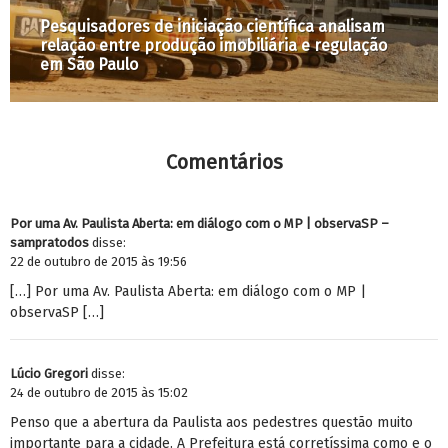
alisam
ulação
Os embates da Praça Roosevelt e do Pôr Do 
construir muros e grades nunca é a solução
Comentários
Por uma Av. Paulista Aberta: em diálogo com o MP | observaSP –
sampratodos
disse:
22 de outubro de 2015 às 19:56
[…] Por uma Av. Paulista Aberta: em diálogo com o MP |
observaSP […]
Lúcio Gregori
disse:
24 de outubro de 2015 às 15:02
Penso que a abertura da Paulista aos pedestres questão muito
importante para a cidade. A Prefeitura está corretíssima como e o