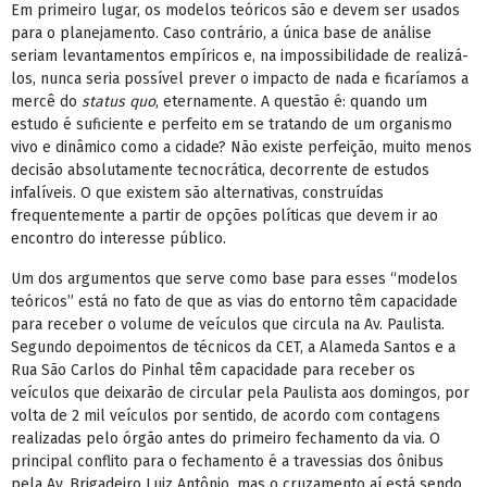
Em primeiro lugar, os modelos teóricos são e devem ser usados
para o planejamento. Caso contrário, a única base de análise
seriam levantamentos empíricos e, na impossibilidade de realizá-
los, nunca seria possível prever o impacto de nada e ficaríamos a
mercê do
status quo
, eternamente. A questão é: quando um
estudo é suficiente e perfeito em se tratando de um organismo
vivo e dinâmico como a cidade? Não existe perfeição, muito menos
decisão absolutamente tecnocrática, decorrente de estudos
infalíveis. O que existem são alternativas, construídas
frequentemente a partir de opções políticas que devem ir ao
encontro do interesse público.
Um dos argumentos que serve como base para esses “modelos
teóricos” está no fato de que as vias do entorno têm capacidade
para receber o volume de veículos que circula na Av. Paulista.
Segundo depoimentos de técnicos da CET, a Alameda Santos e a
Rua São Carlos do Pinhal têm capacidade para receber os
veículos que deixarão de circular pela Paulista aos domingos, por
volta de 2 mil veículos por sentido, de acordo com contagens
realizadas pelo órgão antes do primeiro fechamento da via. O
principal conflito para o fechamento é a travessias dos ônibus
pela Av. Brigadeiro Luiz Antônio, mas o cruzamento aí está sendo