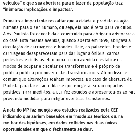
veículos” e que sua abertura para o lazer da população traz
“inúmeras implicações e impactos”.
Primeiro é importante ressaltar que a cidade é produto da ação
humana para o ser humano, ou seja, ela não é feita para veículos.
A Av. Paulista foi concebida e construída para abrigar a aristocracia
do café. Esta mesma avenida, quando aberta em 1898, abrigava a
circulação de carruagens e bondes. Hoje, os palacetes, bondes e
carruagens desapareceram para dar lugar a ônibus, carros,
pedestres e ciclistas. Nenhuma rua ou avenida é estática: os
modos de ocupar e circular se transformam e é próprio da
política pública promover estas transformações. Além disso, é
comum que alterações tenham impactos. No caso da abertura da
Paulista para lazer, acredita-se que em geral serão impactos
positivos. Para medi-los, a CET fez estudos e apresentou-os ao MP,
prevendo medidas para mitigar eventuais transtornos.
A nota do MP faz menção aos estudos realizados pela CET,
indicando que seriam baseados em “modelos teóricos ou, na
melhor das hipóteses, em dados colhidos nas duas únicas
oportunidades em que o fechamento se deu”.