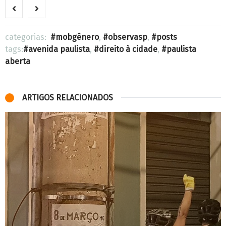
categorias:
mobgênero
,
observasp
,
posts
tags:
avenida paulista
,
direito à cidade
,
paulista
aberta
ARTIGOS RELACIONADOS