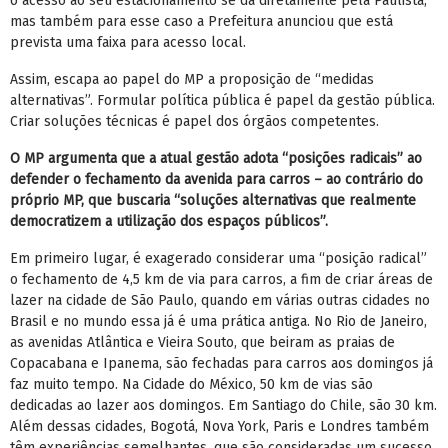
o acesso ao seu estacionamento se dá diretamente pela Paulista,
mas também para esse caso a Prefeitura anunciou que está
prevista uma faixa para acesso local.
Assim, escapa ao papel do MP a proposição de “medidas
alternativas”. Formular política pública é papel da gestão pública.
Criar soluções técnicas é papel dos órgãos competentes.
O MP argumenta que a atual gestão adota “posições radicais” ao
defender o fechamento da avenida para carros – ao contrário do
próprio MP, que buscaria “soluções alternativas que realmente
democratizem a utilização dos espaços públicos”.
Em primeiro lugar, é exagerado considerar uma “posição radical”
o fechamento de 4,5 km de via para carros, a fim de criar áreas de
lazer na cidade de São Paulo, quando em várias outras cidades no
Brasil e no mundo essa já é uma prática antiga. No Rio de Janeiro,
as avenidas Atlântica e Vieira Souto, que beiram as praias de
Copacabana e Ipanema, são fechadas para carros aos domingos já
faz muito tempo. Na Cidade do México, 50 km de vias são
dedicadas ao lazer aos domingos. Em Santiago do Chile, são 30 km.
Além dessas cidades, Bogotá, Nova York, Paris e Londres também
têm experiências semelhantes, que são consideradas um sucesso.