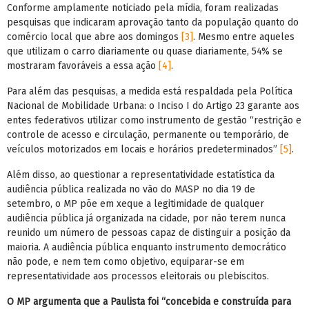
Conforme amplamente noticiado pela mídia, foram realizadas
pesquisas que indicaram aprovação tanto da população quanto do
comércio local que abre aos domingos
[3]
. Mesmo entre aqueles
que utilizam o carro diariamente ou quase diariamente, 54% se
mostraram favoráveis a essa ação
[4]
.
Para além das pesquisas, a medida está respaldada pela Política
Nacional de Mobilidade Urbana: o Inciso I do Artigo 23 garante aos
entes federativos utilizar como instrumento de gestão “restrição e
controle de acesso e circulação, permanente ou temporário, de
veículos motorizados em locais e horários predeterminados”
[5]
.
Além disso, ao questionar a representatividade estatística da
audiência pública realizada no vão do MASP no dia 19 de
setembro, o MP põe em xeque a legitimidade de qualquer
audiência pública já organizada na cidade, por não terem nunca
reunido um número de pessoas capaz de distinguir a posição da
maioria. A audiência pública enquanto instrumento democrático
não pode, e nem tem como objetivo, equiparar-se em
representatividade aos processos eleitorais ou plebiscitos.
O MP argumenta que a Paulista foi “concebida e construída para