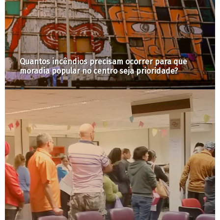
a que
Como não livrar o Anhangabaú dos seus vel
de?
problemas