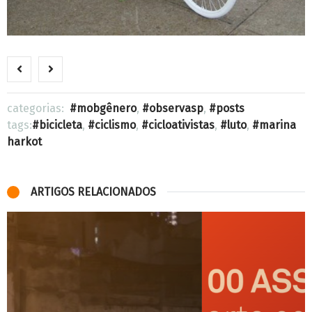
categorias:
mobgênero
,
observasp
,
posts
tags:
bicicleta
,
ciclismo
,
cicloativistas
,
luto
,
marina
harkot
ARTIGOS RELACIONADOS